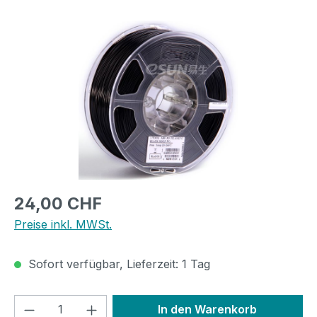
Bildergalerie überspringen
Regulärer Preis:
24,00 CHF
Preise inkl. MWSt.
Sofort verfügbar, Lieferzeit: 1 Tag
Produkt Anzahl: Gib den gewünschten We
In den Warenkorb