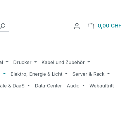
0,00 CHF
Ware
al
Drucker
Kabel und Zubehör
k
Elektro, Energie & Licht
Server & Rack
räte & DaaS
Data-Center
Audio
Webauftritt