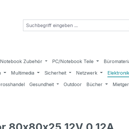
Notebook Zubehör
PC/Notebook Teile
Büromateri
n
Multimedia
Sicherheit
Netzwerk
Elektroni
rosshandel
Gesundheit
Outdoor
Bücher
Mietge
tor 80x80x25 12V 0.12A