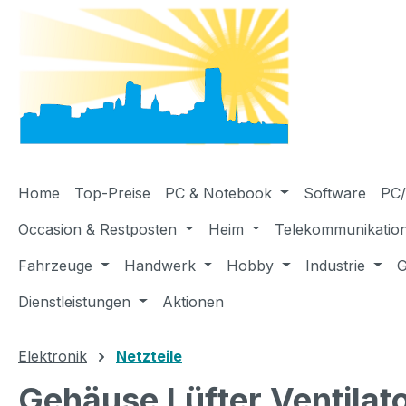
m Hauptinhalt springen
Zur Suche springen
Zur Hauptnavigation springen
Home
Top-Preise
PC & Notebook
Software
PC/
Occasion & Restposten
Heim
Telekommunikatio
Fahrzeuge
Handwerk
Hobby
Industrie
G
Dienstleistungen
Aktionen
Elektronik
Netzteile
Gehäuse Lüfter Ventila