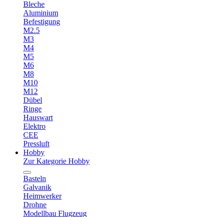
Bleche
Aluminium
Befestigung
M2.5
M3
M4
M5
M6
M8
M10
M12
Dübel
Ringe
Hauswart
Elektro
CEE
Pressluft
Hobby
Zur Kategorie Hobby
Basteln
Galvanik
Heimwerker
Drohne
Modellbau Flugzeug