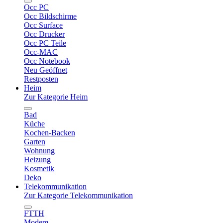
Occ PC
Occ Bildschirme
Occ Surface
Occ Drucker
Occ PC Teile
Occ-MAC
Occ Notebook
Neu Geöffnet
Restposten
Heim
Zur Kategorie Heim
Bad
Küche
Kochen-Backen
Garten
Wohnung
Heizung
Kosmetik
Deko
Telekommunikation
Zur Kategorie Telekommunikation
FTTH
Modem