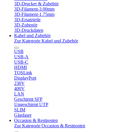
3D-Drucker & Zubehör
3D-Filament-3.00mm
3D-Filament-1.75mm
3D-Ersatzteile
3D-Zubenör
3D-Druckdaten
Kabel und Zubehör
Zur Kategorie Kabel und Zubehör
USB
USB-A
USB-C
HDMI
TOSLink
DisplayPort
230V
400V
LAN
Geschirmt SFP
Ungeschirmt UTP
SLIM
Glasfaser
Occasion & Restposten
Zur Kategorie Occasion & Restposten