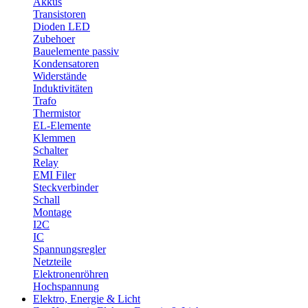
Akkus
Transistoren
Dioden LED
Zubehoer
Bauelemente passiv
Kondensatoren
Widerstände
Induktivitäten
Trafo
Thermistor
EL-Elemente
Klemmen
Schalter
Relay
EMI Filer
Steckverbinder
Schall
Montage
I2C
IC
Spannungsregler
Netzteile
Elektronenröhren
Hochspannung
Elektro, Energie & Licht