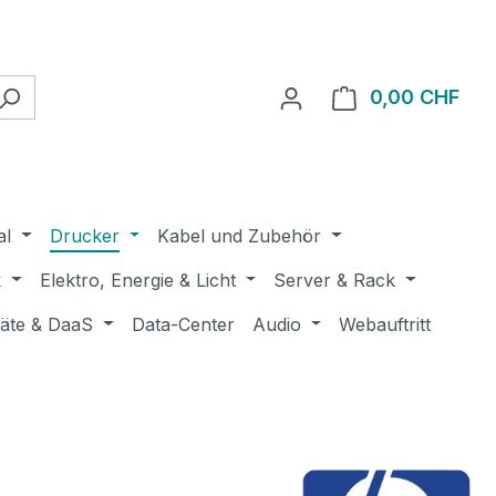
0,00 CHF
Ware
al
Drucker
Kabel und Zubehör
k
Elektro, Energie & Licht
Server & Rack
räte & DaaS
Data-Center
Audio
Webauftritt