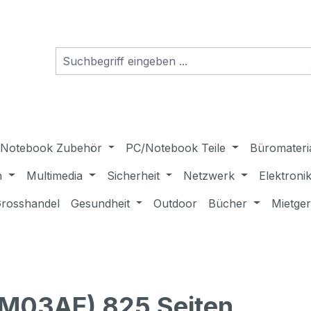
Notebook Zubehör
PC/Notebook Teile
Büromateri
n
Multimedia
Sicherheit
Netzwerk
Elektroni
rosshandel
Gesundheit
Outdoor
Bücher
Mietge
6M03AE) 825 Seiten