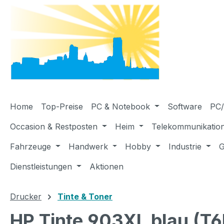
m Hauptinhalt springen
Zur Suche springen
Zur Hauptnavigation springen
Home
Top-Preise
PC & Notebook
Software
PC/
Occasion & Restposten
Heim
Telekommunikatio
Fahrzeuge
Handwerk
Hobby
Industrie
G
Dienstleistungen
Aktionen
Drucker
Tinte & Toner
HP Tinte 903XL blau (T