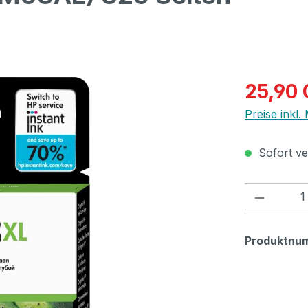
Verkaufspre
25,90
Preise inkl.
Sofort ver
Produkt
Produktnu