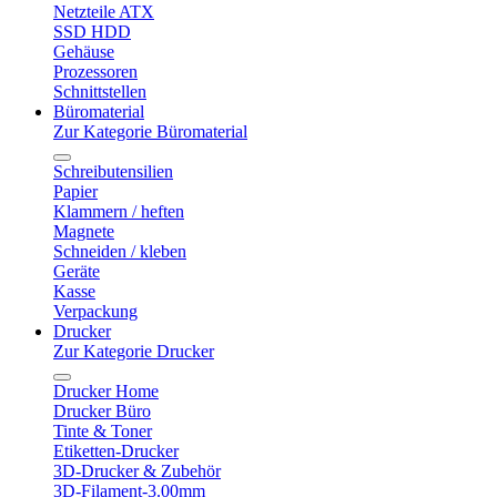
Netzteile ATX
SSD HDD
Gehäuse
Prozessoren
Schnittstellen
Büromaterial
Zur Kategorie Büromaterial
Schreibutensilien
Papier
Klammern / heften
Magnete
Schneiden / kleben
Geräte
Kasse
Verpackung
Drucker
Zur Kategorie Drucker
Drucker Home
Drucker Büro
Tinte & Toner
Etiketten-Drucker
3D-Drucker & Zubehör
3D-Filament-3.00mm