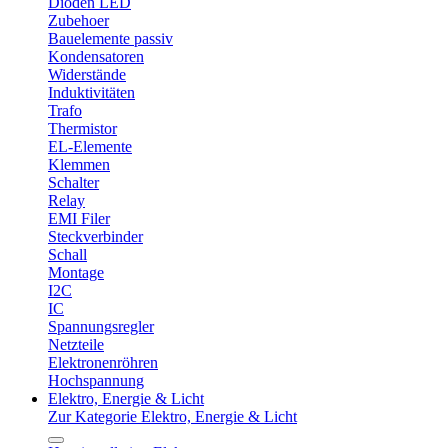
Dioden LED
Zubehoer
Bauelemente passiv
Kondensatoren
Widerstände
Induktivitäten
Trafo
Thermistor
EL-Elemente
Klemmen
Schalter
Relay
EMI Filer
Steckverbinder
Schall
Montage
I2C
IC
Spannungsregler
Netzteile
Elektronenröhren
Hochspannung
Elektro, Energie & Licht
Zur Kategorie Elektro, Energie & Licht