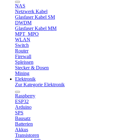
NAS
Netzwerk Kabel
Glasfaser Kabel SM
DWDM
Glasfaser Kabel MM
MPT_MPO
WLAN
Switch
Router
Firewall
Spleissen
Stecker & Dosen
Mining
Elektronik
Zur Kategorie Elektronik
Raspberry
ESP32
Arduino
SPS
Bausatz
Batterien
Akkus
Transistoren