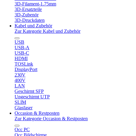
3D-Filament-1.75mm
3D-Ersatzteile
3D-Zubenör
3D-Druckdaten
Kabel und Zubehör
Zur Kategorie Kabel und Zubehör
USB
USB-A
USB-C
HDMI
TOSLink
DisplayPort
230V
400V
LAN
Geschirmt SFP
Ungeschirmt UTP
SLIM
Glasfaser
Occasion & Restposten
Zur Kategorie Occasion & Restposten
Occ PC
Occ Bildschirme