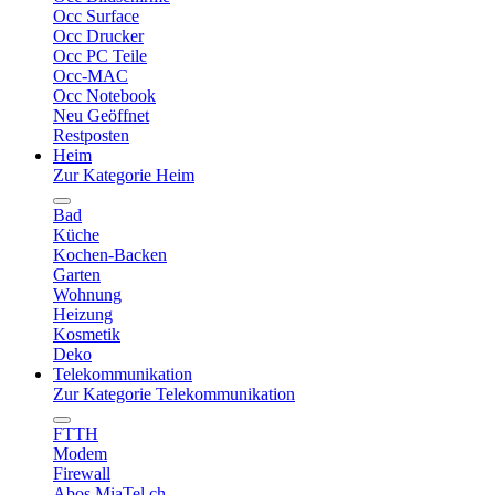
Occ Surface
Occ Drucker
Occ PC Teile
Occ-MAC
Occ Notebook
Neu Geöffnet
Restposten
Heim
Zur Kategorie Heim
Bad
Küche
Kochen-Backen
Garten
Wohnung
Heizung
Kosmetik
Deko
Telekommunikation
Zur Kategorie Telekommunikation
FTTH
Modem
Firewall
Abos MiaTel.ch