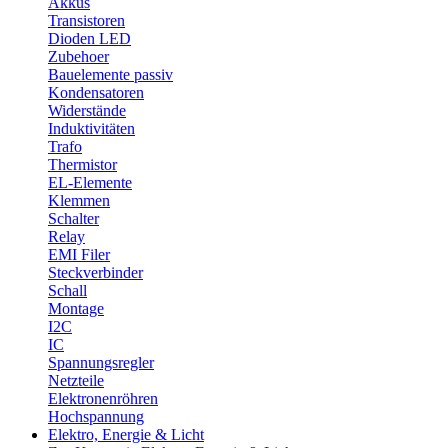
Akkus
Transistoren
Dioden LED
Zubehoer
Bauelemente passiv
Kondensatoren
Widerstände
Induktivitäten
Trafo
Thermistor
EL-Elemente
Klemmen
Schalter
Relay
EMI Filer
Steckverbinder
Schall
Montage
I2C
IC
Spannungsregler
Netzteile
Elektronenröhren
Hochspannung
Elektro, Energie & Licht