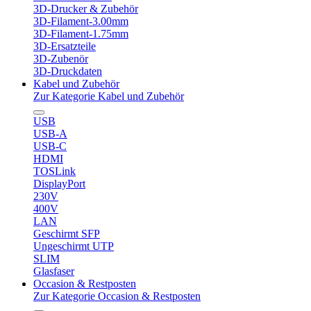
3D-Drucker & Zubehör
3D-Filament-3.00mm
3D-Filament-1.75mm
3D-Ersatzteile
3D-Zubenör
3D-Druckdaten
Kabel und Zubehör
Zur Kategorie Kabel und Zubehör
USB
USB-A
USB-C
HDMI
TOSLink
DisplayPort
230V
400V
LAN
Geschirmt SFP
Ungeschirmt UTP
SLIM
Glasfaser
Occasion & Restposten
Zur Kategorie Occasion & Restposten