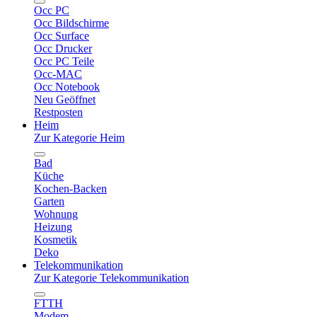
Occ PC
Occ Bildschirme
Occ Surface
Occ Drucker
Occ PC Teile
Occ-MAC
Occ Notebook
Neu Geöffnet
Restposten
Heim
Zur Kategorie Heim
Bad
Küche
Kochen-Backen
Garten
Wohnung
Heizung
Kosmetik
Deko
Telekommunikation
Zur Kategorie Telekommunikation
FTTH
Modem