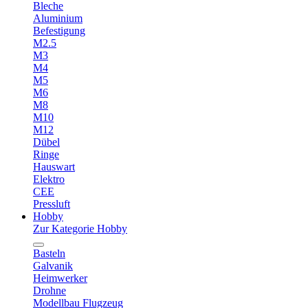
Bleche
Aluminium
Befestigung
M2.5
M3
M4
M5
M6
M8
M10
M12
Dübel
Ringe
Hauswart
Elektro
CEE
Pressluft
Hobby
Zur Kategorie Hobby
Basteln
Galvanik
Heimwerker
Drohne
Modellbau Flugzeug