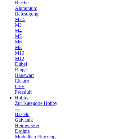
Bleche
Aluminium
Befestigung
M2.5
M3
M4
M5
M6
M8
M10
M12
Dübel
Ringe
Hauswart
Elektro
CEE
Pressluft
Hobby
Zur Kategorie Hobby
Basteln
Galvanik
Heimwerker
Drohne
Modellbau Flugzeug