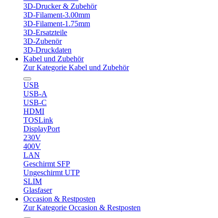
3D-Drucker & Zubehör
3D-Filament-3.00mm
3D-Filament-1.75mm
3D-Ersatzteile
3D-Zubenör
3D-Druckdaten
Kabel und Zubehör
Zur Kategorie Kabel und Zubehör
USB
USB-A
USB-C
HDMI
TOSLink
DisplayPort
230V
400V
LAN
Geschirmt SFP
Ungeschirmt UTP
SLIM
Glasfaser
Occasion & Restposten
Zur Kategorie Occasion & Restposten