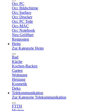
Occ PC
Occ Bildschirme
Occ Surface
Occ Drucker
Occ PC Teile
Occ-MAC
Occ Notebook
Neu Geöffnet
Restposten
Heim
Zur Kategorie Heim
Bad
Küche
Kochen-Backen
Garten
Wohnung
Heizung
Kosmetik
Deko
Telekommunikation
Zur Kategorie Telekommunikation
FTTH
Modem