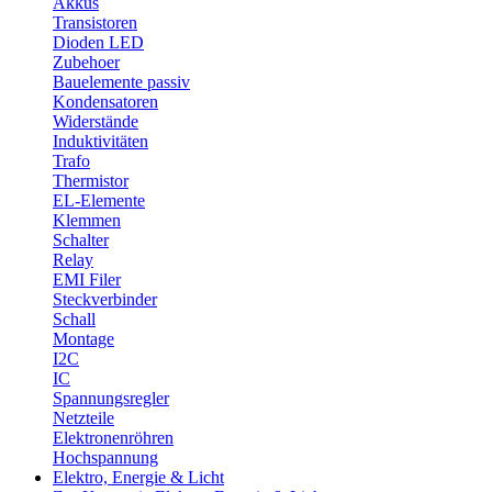
Akkus
Transistoren
Dioden LED
Zubehoer
Bauelemente passiv
Kondensatoren
Widerstände
Induktivitäten
Trafo
Thermistor
EL-Elemente
Klemmen
Schalter
Relay
EMI Filer
Steckverbinder
Schall
Montage
I2C
IC
Spannungsregler
Netzteile
Elektronenröhren
Hochspannung
Elektro, Energie & Licht