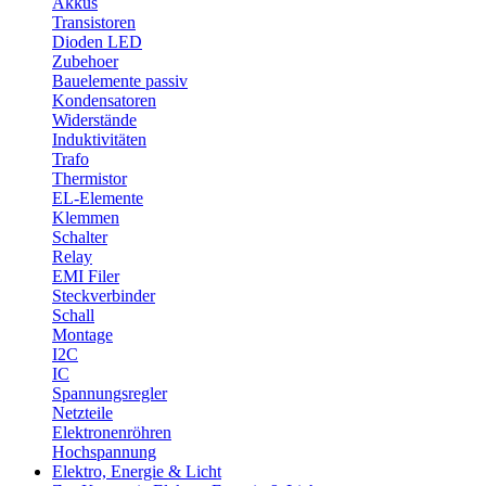
Akkus
Transistoren
Dioden LED
Zubehoer
Bauelemente passiv
Kondensatoren
Widerstände
Induktivitäten
Trafo
Thermistor
EL-Elemente
Klemmen
Schalter
Relay
EMI Filer
Steckverbinder
Schall
Montage
I2C
IC
Spannungsregler
Netzteile
Elektronenröhren
Hochspannung
Elektro, Energie & Licht