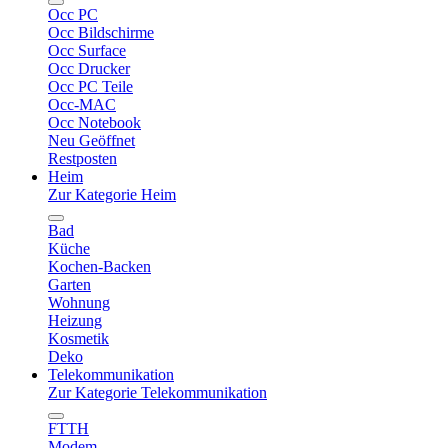
Occ PC
Occ Bildschirme
Occ Surface
Occ Drucker
Occ PC Teile
Occ-MAC
Occ Notebook
Neu Geöffnet
Restposten
Heim
Zur Kategorie Heim
Bad
Küche
Kochen-Backen
Garten
Wohnung
Heizung
Kosmetik
Deko
Telekommunikation
Zur Kategorie Telekommunikation
FTTH
Modem