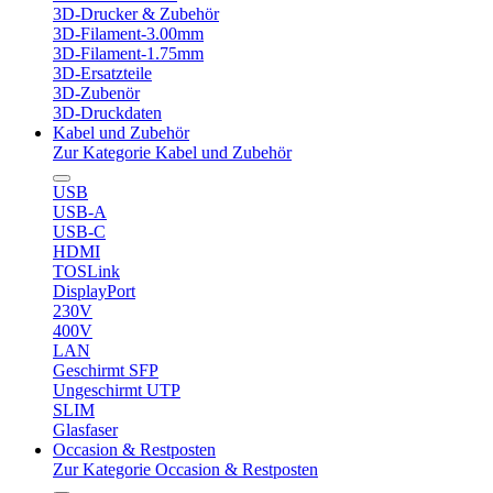
3D-Drucker & Zubehör
3D-Filament-3.00mm
3D-Filament-1.75mm
3D-Ersatzteile
3D-Zubenör
3D-Druckdaten
Kabel und Zubehör
Zur Kategorie Kabel und Zubehör
USB
USB-A
USB-C
HDMI
TOSLink
DisplayPort
230V
400V
LAN
Geschirmt SFP
Ungeschirmt UTP
SLIM
Glasfaser
Occasion & Restposten
Zur Kategorie Occasion & Restposten