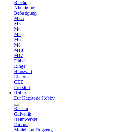
Bleche
Aluminium
Befestigung
M2.5
M3
M4
M5
M6
M8
M10
M12
Dübel
Ringe
Hauswart
Elektro
CEE
Pressluft
Hobby
Zur Kategorie Hobby
Basteln
Galvanik
Heimwerker
Drohne
Modellbau Flugzeug