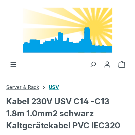
Zum Hauptinhalt springen
Ware
Server & Rack
USV
Kabel 230V USV C14 -C13
1.8m 1.0mm2 schwarz
Kaltgerätekabel PVC IEC320