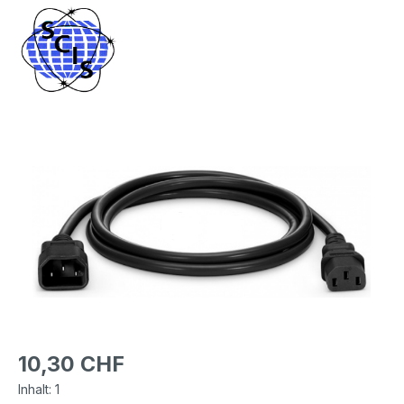
Bildergalerie überspringen
Regulärer Preis:
10,30 CHF
Inhalt:
1