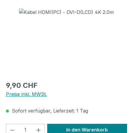
Bildergalerie überspringen
Regulärer Preis:
9,90 CHF
Preise inkl. MWSt.
Sofort verfügbar, Lieferzeit: 1 Tag
Produkt Anzahl: Gib den gewünschten We
In den Warenkorb