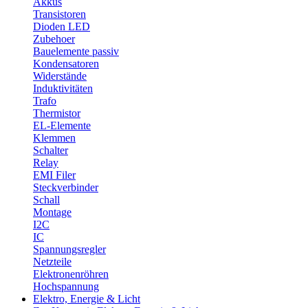
Akkus
Transistoren
Dioden LED
Zubehoer
Bauelemente passiv
Kondensatoren
Widerstände
Induktivitäten
Trafo
Thermistor
EL-Elemente
Klemmen
Schalter
Relay
EMI Filer
Steckverbinder
Schall
Montage
I2C
IC
Spannungsregler
Netzteile
Elektronenröhren
Hochspannung
Elektro, Energie & Licht