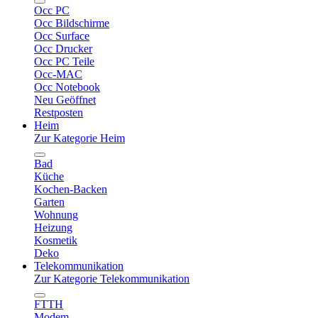
Occ PC
Occ Bildschirme
Occ Surface
Occ Drucker
Occ PC Teile
Occ-MAC
Occ Notebook
Neu Geöffnet
Restposten
Heim
Zur Kategorie Heim
Bad
Küche
Kochen-Backen
Garten
Wohnung
Heizung
Kosmetik
Deko
Telekommunikation
Zur Kategorie Telekommunikation
FTTH
Modem