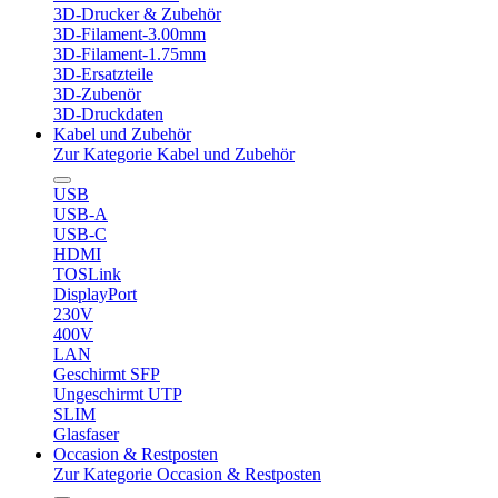
3D-Drucker & Zubehör
3D-Filament-3.00mm
3D-Filament-1.75mm
3D-Ersatzteile
3D-Zubenör
3D-Druckdaten
Kabel und Zubehör
Zur Kategorie Kabel und Zubehör
USB
USB-A
USB-C
HDMI
TOSLink
DisplayPort
230V
400V
LAN
Geschirmt SFP
Ungeschirmt UTP
SLIM
Glasfaser
Occasion & Restposten
Zur Kategorie Occasion & Restposten