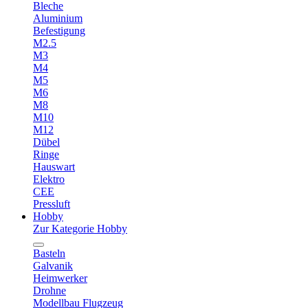
Bleche
Aluminium
Befestigung
M2.5
M3
M4
M5
M6
M8
M10
M12
Dübel
Ringe
Hauswart
Elektro
CEE
Pressluft
Hobby
Zur Kategorie Hobby
Basteln
Galvanik
Heimwerker
Drohne
Modellbau Flugzeug