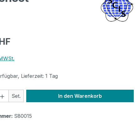
eis:
CHF
 MWSt.
fügbar, Lieferzeit: 1 Tag
 Anzahl: Gib den gewünschten Wert ein 
Set.
In den Warenkorb
mmer:
S80015