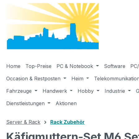
m Hauptinhalt springen
Zur Suche springen
Zur Hauptnavigation springen
Home
Top-Preise
PC & Notebook
Software
PC/
Occasion & Restposten
Heim
Telekommunikatio
Fahrzeuge
Handwerk
Hobby
Industrie
G
Dienstleistungen
Aktionen
Server & Rack
Rack Zubehör
Käfigmuttern-Set M6 Se