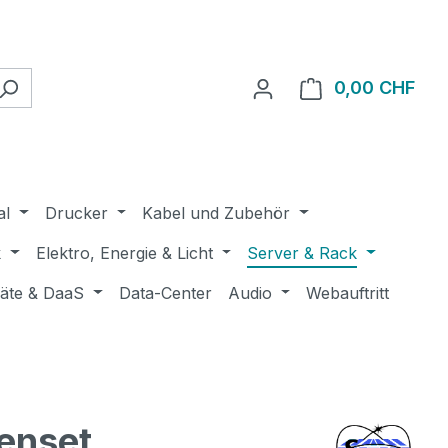
0,00 CHF
Ware
al
Drucker
Kabel und Zubehör
k
Elektro, Energie & Licht
Server & Rack
räte & DaaS
Data-Center
Audio
Webauftritt
enset