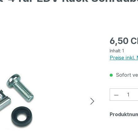
Regulärer Pr
6,50 
Inhalt:
1
Preise inkl.
Sofort ver
Produkt
Produktnu