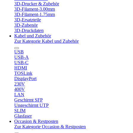
3D-Drucker & Zubehör
3D-Filament-3.00mm
3D-Filament-1.75mm
3D-Ersatzteile
3D-Zubenör
3D-Druckdaten
Kabel und Zubehör
Zur Kategorie Kabel und Zubehör
USB
USB-A
USB-C
HDMI
TOSLink
DisplayPort
230V
400V
LAN
Geschirmt SFP
Ungeschirmt UTP
SLIM
Glasfaser
Occasion & Restposten
Zur Kategorie Occasion & Restposten