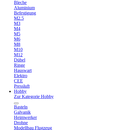
Bleche
Aluminium
Befestigung
M2.5
M3
M4
M5
M6
M8
M10
M12
Dübel
Ringe
Hauswart
Elektro
CEE
Pressluft
Hobby
Zur Kategorie Hobby
Basteln
Galvanik
Heimwerker
Drohne
Modellbau Flugzeug