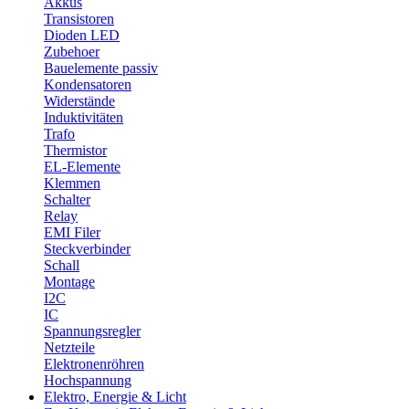
Akkus
Transistoren
Dioden LED
Zubehoer
Bauelemente passiv
Kondensatoren
Widerstände
Induktivitäten
Trafo
Thermistor
EL-Elemente
Klemmen
Schalter
Relay
EMI Filer
Steckverbinder
Schall
Montage
I2C
IC
Spannungsregler
Netzteile
Elektronenröhren
Hochspannung
Elektro, Energie & Licht