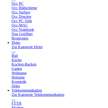
Occ PC
Occ Bildschirme
Occ Surface
Occ Drucker
Occ PC Teile
Occ-MAC
Occ Notebook
Neu Geöffnet
Restposten
Heim
Zur Kategorie Heim
Bad
Küche
Kochen-Backen
Garten
Wohnung
Heizung
Kosmetik
Deko
Telekommunikation
Zur Kategorie Telekommunikation
FTTH
Modem