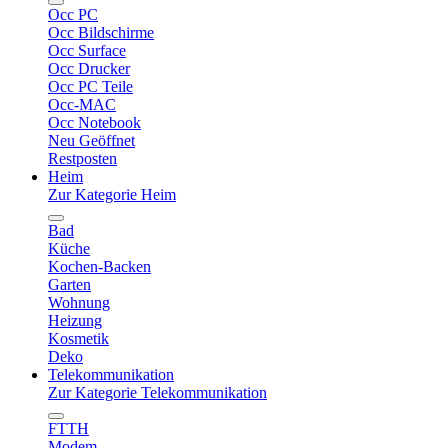
Occ PC
Occ Bildschirme
Occ Surface
Occ Drucker
Occ PC Teile
Occ-MAC
Occ Notebook
Neu Geöffnet
Restposten
Heim
Zur Kategorie Heim
Bad
Küche
Kochen-Backen
Garten
Wohnung
Heizung
Kosmetik
Deko
Telekommunikation
Zur Kategorie Telekommunikation
FTTH
Modem