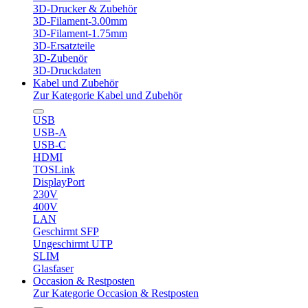
3D-Drucker & Zubehör
3D-Filament-3.00mm
3D-Filament-1.75mm
3D-Ersatzteile
3D-Zubenör
3D-Druckdaten
Kabel und Zubehör
Zur Kategorie Kabel und Zubehör
USB
USB-A
USB-C
HDMI
TOSLink
DisplayPort
230V
400V
LAN
Geschirmt SFP
Ungeschirmt UTP
SLIM
Glasfaser
Occasion & Restposten
Zur Kategorie Occasion & Restposten