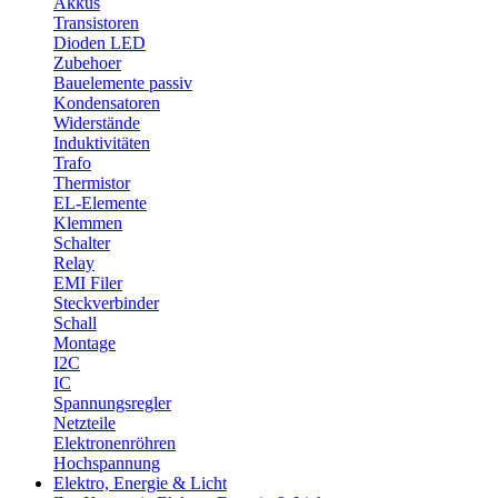
Akkus
Transistoren
Dioden LED
Zubehoer
Bauelemente passiv
Kondensatoren
Widerstände
Induktivitäten
Trafo
Thermistor
EL-Elemente
Klemmen
Schalter
Relay
EMI Filer
Steckverbinder
Schall
Montage
I2C
IC
Spannungsregler
Netzteile
Elektronenröhren
Hochspannung
Elektro, Energie & Licht