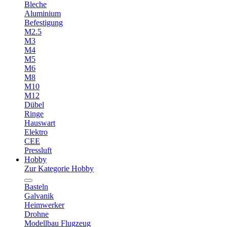
Bleche
Aluminium
Befestigung
M2.5
M3
M4
M5
M6
M8
M10
M12
Dübel
Ringe
Hauswart
Elektro
CEE
Pressluft
Hobby
Zur Kategorie Hobby
Basteln
Galvanik
Heimwerker
Drohne
Modellbau Flugzeug