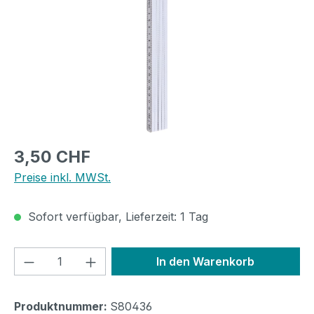
Regulärer Preis:
3,50 CHF
Preise inkl. MWSt.
Sofort verfügbar, Lieferzeit: 1 Tag
Produkt Anzahl: Gib den gewünschten We
In den Warenkorb
Produktnummer:
S80436