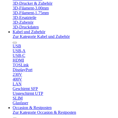
3D-Drucker & Zubehör
3D-Filament-3.00mm
3D-Filament-1.75mm
3D-Ersatzteile
3D-Zubenör
3D-Druckdaten
Kabel und Zubehör
Zur Kategorie Kabel und Zubehör
USB
USB-A
USB-C
HDMI
TOSLink
DisplayPort
230V
400V
LAN
Geschirmt SFP
Ungeschirmt UTP
SLIM
Glasfaser
Occasion & Restposten
Zur Kategorie Occasion & Restposten