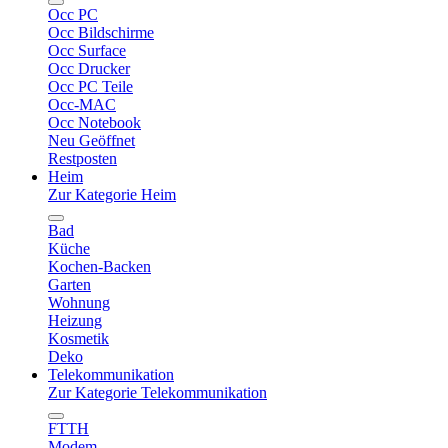
Occ PC
Occ Bildschirme
Occ Surface
Occ Drucker
Occ PC Teile
Occ-MAC
Occ Notebook
Neu Geöffnet
Restposten
Heim
Zur Kategorie Heim
Bad
Küche
Kochen-Backen
Garten
Wohnung
Heizung
Kosmetik
Deko
Telekommunikation
Zur Kategorie Telekommunikation
FTTH
Modem