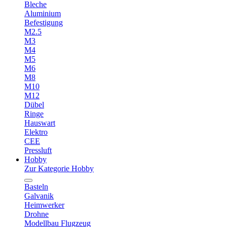
Bleche
Aluminium
Befestigung
M2.5
M3
M4
M5
M6
M8
M10
M12
Dübel
Ringe
Hauswart
Elektro
CEE
Pressluft
Hobby
Zur Kategorie Hobby
Basteln
Galvanik
Heimwerker
Drohne
Modellbau Flugzeug