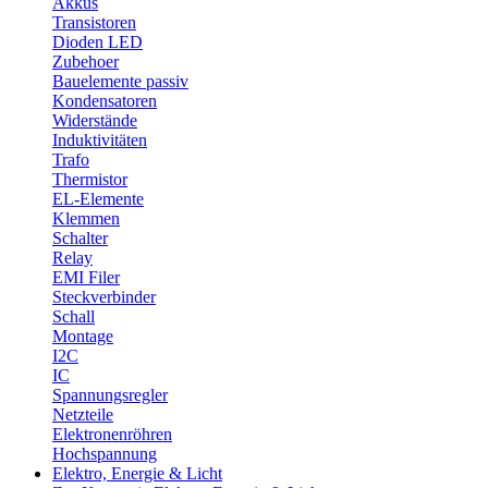
Akkus
Transistoren
Dioden LED
Zubehoer
Bauelemente passiv
Kondensatoren
Widerstände
Induktivitäten
Trafo
Thermistor
EL-Elemente
Klemmen
Schalter
Relay
EMI Filer
Steckverbinder
Schall
Montage
I2C
IC
Spannungsregler
Netzteile
Elektronenröhren
Hochspannung
Elektro, Energie & Licht