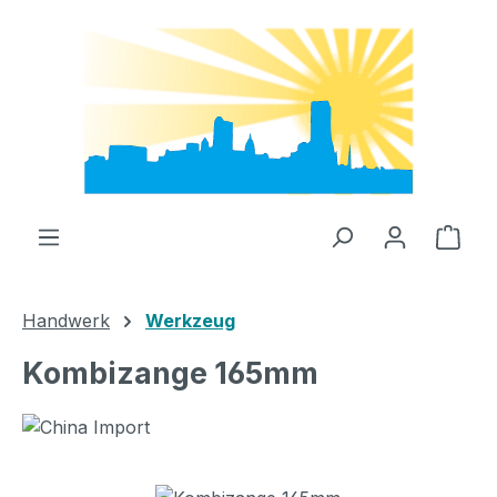
Zum Hauptinhalt springen
Ware
Handwerk
Werkzeug
Kombizange 165mm
Bildergalerie überspringen