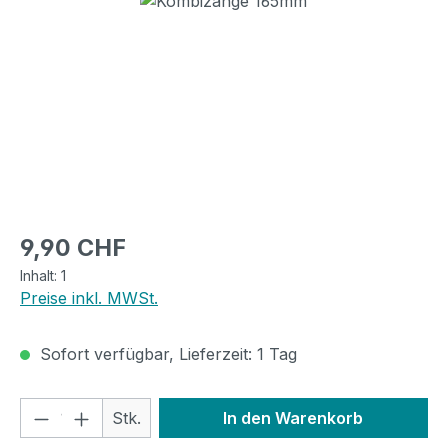
Regulärer Preis:
9,90 CHF
Inhalt:
1
Preise inkl. MWSt.
Sofort verfügbar, Lieferzeit: 1 Tag
Produkt Anzahl: Gib den gewünschten We
Stk.
In den Warenkorb