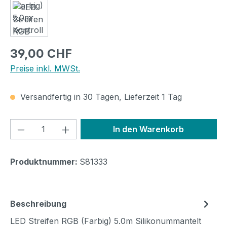
Regulärer Preis:
39,00 CHF
Preise inkl. MWSt.
Versandfertig in 30 Tagen, Lieferzeit 1 Tag
Produkt Anzahl: Gib den gewünschten We
In den Warenkorb
Produktnummer:
S81333
Beschreibung
LED Streifen RGB (Farbig) 5.0m Silikonummantelt