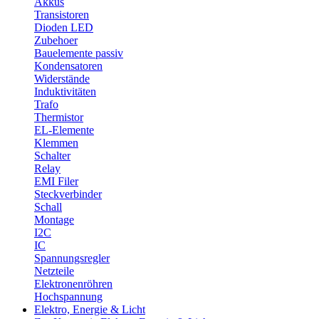
Akkus
Transistoren
Dioden LED
Zubehoer
Bauelemente passiv
Kondensatoren
Widerstände
Induktivitäten
Trafo
Thermistor
EL-Elemente
Klemmen
Schalter
Relay
EMI Filer
Steckverbinder
Schall
Montage
I2C
IC
Spannungsregler
Netzteile
Elektronenröhren
Hochspannung
Elektro, Energie & Licht