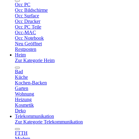
Occ PC
Occ Bildschirme
Occ Surface
Occ Drucker
Occ PC Teile
Occ-MAC
Occ Notebook
Neu Geöffnet
Restposten
Heim
Zur Kategorie Heim
Bad
Küche
Kochen-Backen
Garten
Wohnung
Heizung
Kosmetik
Deko
Telekommunikation
Zur Kategorie Telekommunikation
FTTH
Modem