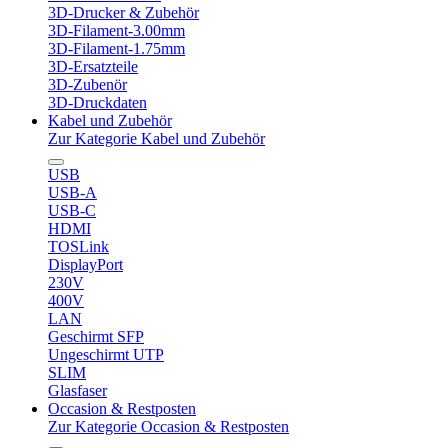
3D-Drucker & Zubehör
3D-Filament-3.00mm
3D-Filament-1.75mm
3D-Ersatzteile
3D-Zubenör
3D-Druckdaten
Kabel und Zubehör
Zur Kategorie Kabel und Zubehör
USB
USB-A
USB-C
HDMI
TOSLink
DisplayPort
230V
400V
LAN
Geschirmt SFP
Ungeschirmt UTP
SLIM
Glasfaser
Occasion & Restposten
Zur Kategorie Occasion & Restposten