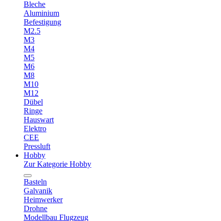
Bleche
Aluminium
Befestigung
M2.5
M3
M4
M5
M6
M8
M10
M12
Dübel
Ringe
Hauswart
Elektro
CEE
Pressluft
Hobby
Zur Kategorie Hobby
Basteln
Galvanik
Heimwerker
Drohne
Modellbau Flugzeug