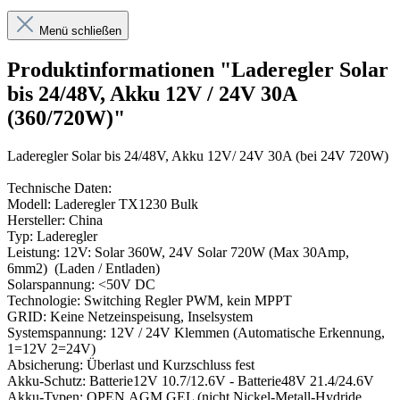
Menü schließen
Produktinformationen "Laderegler Solar
bis 24/48V, Akku 12V / 24V 30A
(360/720W)"
Laderegler Solar bis 24/48V, Akku 12V/ 24V 30A (bei 24V 720W)
Technische Daten:
Modell: Laderegler TX1230 Bulk
Hersteller: China
Typ: Laderegler
Leistung: 12V: Solar 360W, 24V Solar 720W (Max 30Amp,
6mm2) (Laden / Entladen)
Solarspannung: <50V DC
Technologie: Switching Regler PWM, kein MPPT
GRID: Keine Netzeinspeisung, Inselsystem
Systemspannung: 12V / 24V Klemmen (Automatische Erkennung,
1=12V 2=24V)
Absicherung: Überlast und Kurzschluss fest
Akku-Schutz: Batterie12V 10.7/12.6V - Batterie48V 21.4/24.6V
Akku-Typen: OPEN,AGM,GEL (nicht Nickel-Metall-Hydride,