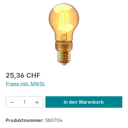
Bildergalerie überspringen
Regulärer Preis:
25,36 CHF
Preise inkl. MWSt.
Produkt Anzahl: Gib den gewünschten We
In den Warenkorb
Produktnummer:
S80704