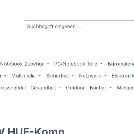
Notebook Zubehör
PC/Notebook Teile
Büromateri
n
Multimedia
Sicherheit
Netzwerk
Elektroni
rosshandel
Gesundheit
Outdoor
Bücher
Mietge
9W HUE-Komp