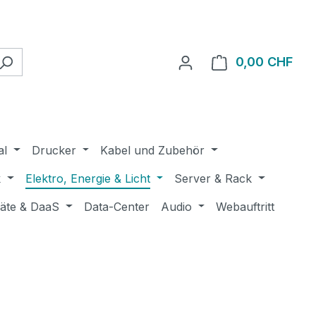
0,00 CHF
Ware
al
Drucker
Kabel und Zubehör
k
Elektro, Energie & Licht
Server & Rack
räte & DaaS
Data-Center
Audio
Webauftritt