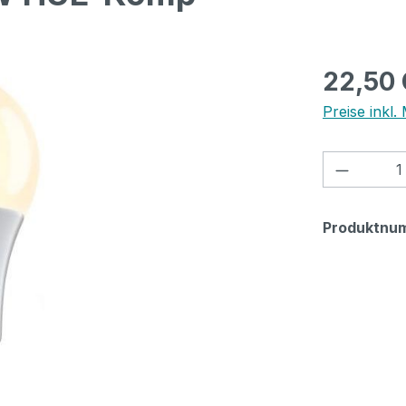
Regulärer Pr
22,50
Preise inkl.
Produkt
Produktnu