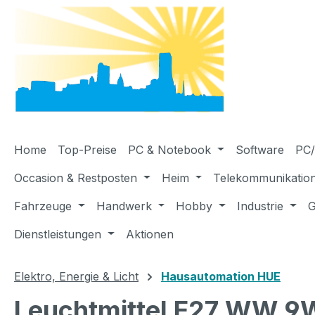
m Hauptinhalt springen
Zur Suche springen
Zur Hauptnavigation springen
Home
Top-Preise
PC & Notebook
Software
PC/
Occasion & Restposten
Heim
Telekommunikatio
Fahrzeuge
Handwerk
Hobby
Industrie
G
Dienstleistungen
Aktionen
Elektro, Energie & Licht
Hausautomation HUE
Leuchtmittel E27 WW 