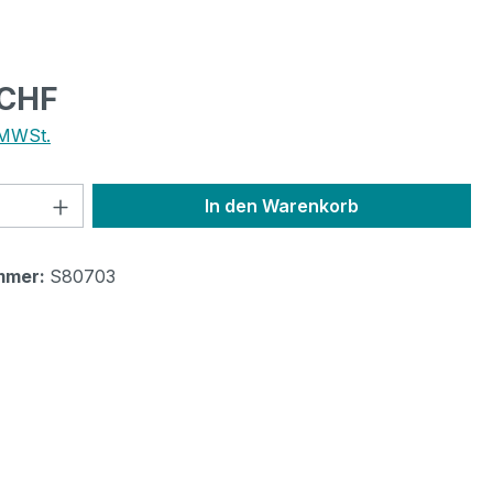
eis:
 CHF
 MWSt.
 Anzahl: Gib den gewünschten Wert ein 
In den Warenkorb
mmer:
S80703