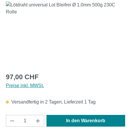
Bildergalerie überspringen
Regulärer Preis:
97,00 CHF
Preise inkl. MWSt.
Versandfertig in 2 Tagen, Lieferzeit 1 Tag
Produkt Anzahl: Gib den gewünschten Wert e
In den Warenkorb