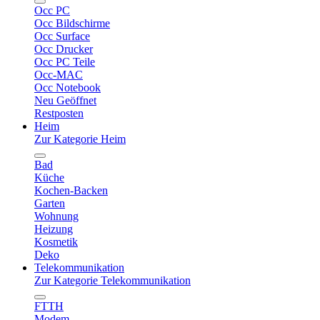
Occ PC
Occ Bildschirme
Occ Surface
Occ Drucker
Occ PC Teile
Occ-MAC
Occ Notebook
Neu Geöffnet
Restposten
Heim
Zur Kategorie Heim
Bad
Küche
Kochen-Backen
Garten
Wohnung
Heizung
Kosmetik
Deko
Telekommunikation
Zur Kategorie Telekommunikation
FTTH
Modem