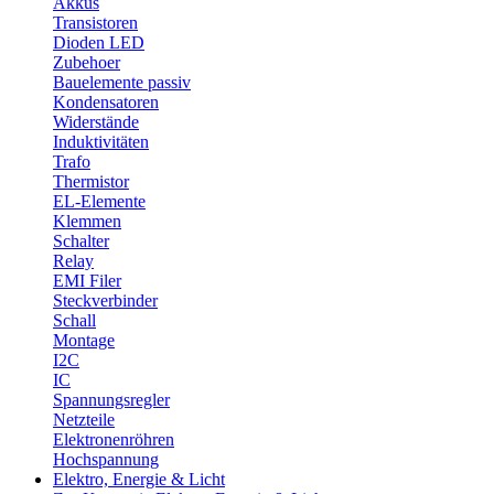
Akkus
Transistoren
Dioden LED
Zubehoer
Bauelemente passiv
Kondensatoren
Widerstände
Induktivitäten
Trafo
Thermistor
EL-Elemente
Klemmen
Schalter
Relay
EMI Filer
Steckverbinder
Schall
Montage
I2C
IC
Spannungsregler
Netzteile
Elektronenröhren
Hochspannung
Elektro, Energie & Licht