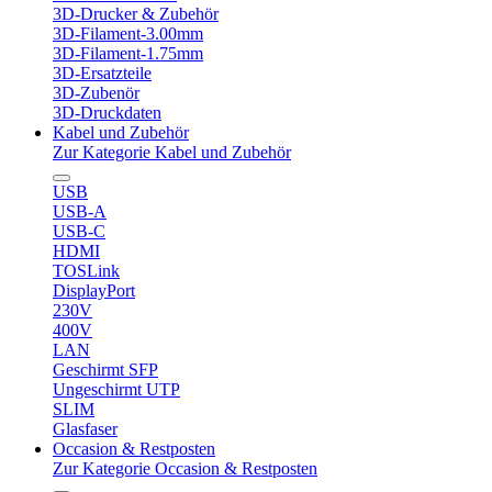
3D-Drucker & Zubehör
3D-Filament-3.00mm
3D-Filament-1.75mm
3D-Ersatzteile
3D-Zubenör
3D-Druckdaten
Kabel und Zubehör
Zur Kategorie Kabel und Zubehör
USB
USB-A
USB-C
HDMI
TOSLink
DisplayPort
230V
400V
LAN
Geschirmt SFP
Ungeschirmt UTP
SLIM
Glasfaser
Occasion & Restposten
Zur Kategorie Occasion & Restposten