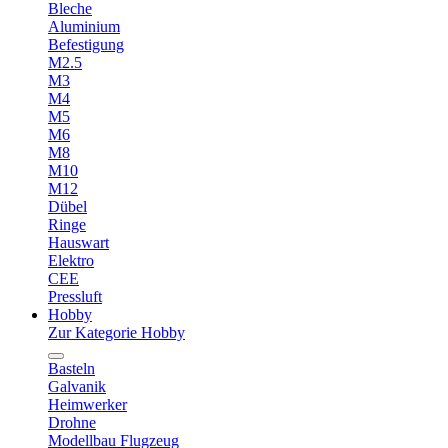
Bleche
Aluminium
Befestigung
M2.5
M3
M4
M5
M6
M8
M10
M12
Dübel
Ringe
Hauswart
Elektro
CEE
Pressluft
Hobby
Zur Kategorie Hobby
Basteln
Galvanik
Heimwerker
Drohne
Modellbau Flugzeug