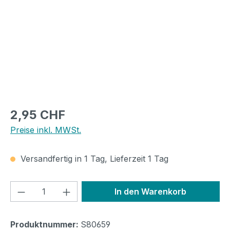
Regulärer Preis:
2,95 CHF
Preise inkl. MWSt.
Versandfertig in 1 Tag, Lieferzeit 1 Tag
Produkt Anzahl: Gib den gewünschten We
In den Warenkorb
Produktnummer:
S80659