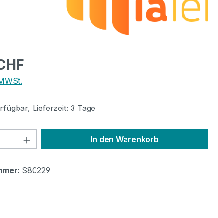
eis:
 CHF
 MWSt.
fügbar, Lieferzeit: 3 Tage
 Anzahl: Gib den gewünschten Wert ein 
In den Warenkorb
mmer:
S80229