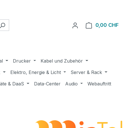
0,00 CHF
Ware
al
Drucker
Kabel und Zubehör
k
Elektro, Energie & Licht
Server & Rack
räte & DaaS
Data-Center
Audio
Webauftritt