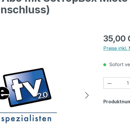
anschluss)
Regulärer Pr
35,00
Preise inkl.
Sofort ver
Produkt
Produktnu