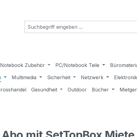
Notebook Zubehör
PC/Notebook Teile
Büromateri
n
Multimedia
Sicherheit
Netzwerk
Elektroni
rosshandel
Gesundheit
Outdoor
Bücher
Mietge
 Abo mit SetTopBox Miete