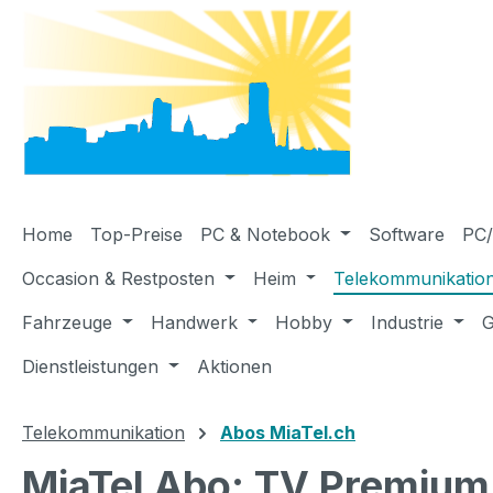
m Hauptinhalt springen
Zur Suche springen
Zur Hauptnavigation springen
Home
Top-Preise
PC & Notebook
Software
PC/
Occasion & Restposten
Heim
Telekommunikatio
Fahrzeuge
Handwerk
Hobby
Industrie
G
Dienstleistungen
Aktionen
Telekommunikation
Abos MiaTel.ch
MiaTel Abo: TV Premium