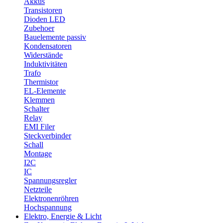
Akkus
Transistoren
Dioden LED
Zubehoer
Bauelemente passiv
Kondensatoren
Widerstände
Induktivitäten
Trafo
Thermistor
EL-Elemente
Klemmen
Schalter
Relay
EMI Filer
Steckverbinder
Schall
Montage
I2C
IC
Spannungsregler
Netzteile
Elektronenröhren
Hochspannung
Elektro, Energie & Licht