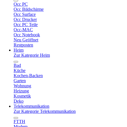
Occ PC
Occ Bildschirme
Occ Surface
Occ Drucker
Occ PC Teile
Occ-MAC
Occ Notebook
Neu Geöffnet
Restposten
Heim
Zur Kategorie Heim
Bad
Küche
Kochen-Backen
Garten
Wohnung
Heizung
Kosmetik
Deko
Telekommunikation
Zur Kategorie Telekommunikation
FTTH
Modem