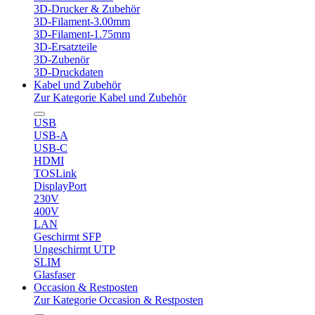
3D-Drucker & Zubehör
3D-Filament-3.00mm
3D-Filament-1.75mm
3D-Ersatzteile
3D-Zubenör
3D-Druckdaten
Kabel und Zubehör
Zur Kategorie Kabel und Zubehör
USB
USB-A
USB-C
HDMI
TOSLink
DisplayPort
230V
400V
LAN
Geschirmt SFP
Ungeschirmt UTP
SLIM
Glasfaser
Occasion & Restposten
Zur Kategorie Occasion & Restposten