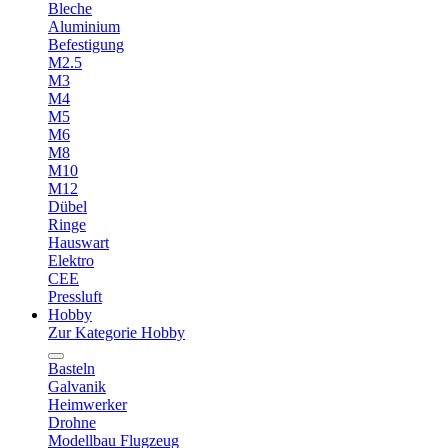
Bleche
Aluminium
Befestigung
M2.5
M3
M4
M5
M6
M8
M10
M12
Dübel
Ringe
Hauswart
Elektro
CEE
Pressluft
Hobby
Zur Kategorie Hobby
Basteln
Galvanik
Heimwerker
Drohne
Modellbau Flugzeug