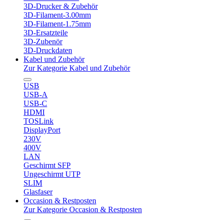
3D-Drucker & Zubehör
3D-Filament-3.00mm
3D-Filament-1.75mm
3D-Ersatzteile
3D-Zubenör
3D-Druckdaten
Kabel und Zubehör
Zur Kategorie Kabel und Zubehör
USB
USB-A
USB-C
HDMI
TOSLink
DisplayPort
230V
400V
LAN
Geschirmt SFP
Ungeschirmt UTP
SLIM
Glasfaser
Occasion & Restposten
Zur Kategorie Occasion & Restposten