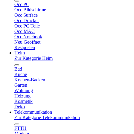
Occ PC
Occ Bildschirme
Occ Surface
Occ Drucker
Occ PC Teile
Occ-MAC
Occ Notebook
Neu Geöffnet
Restposten
Heim
Zur Kategorie Heim
Bad
Küche
Kochen-Backen
Garten
Wohnung
Heizung
Kosmetik
Deko
Telekommunikation
Zur Kategorie Telekommunikation
FTTH
Modem