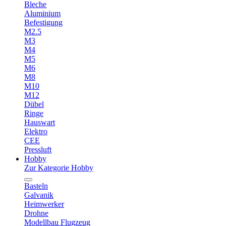
Bleche
Aluminium
Befestigung
M2.5
M3
M4
M5
M6
M8
M10
M12
Dübel
Ringe
Hauswart
Elektro
CEE
Pressluft
Hobby
Zur Kategorie Hobby
Basteln
Galvanik
Heimwerker
Drohne
Modellbau Flugzeug