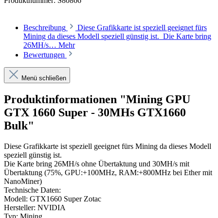
Produktnummer:
S80866
Beschreibung
Diese Grafikkarte ist speziell geeignet fürs
Mining da dieses Modell speziell günstig ist. Die Karte bring
26MH/s…
Mehr
Bewertungen
Menü schließen
Produktinformationen "Mining GPU
GTX 1660 Super - 30MHs GTX1660
Bulk"
Diese Grafikkarte ist speziell geeignet fürs Mining da dieses Modell
speziell günstig ist.
Die Karte bring 26MH/s ohne Übertaktung und 30MH/s mit
Übertaktung (75%, GPU:+100MHz, RAM:+800MHz bei Ether mit
NanoMiner)
Technische Daten:
Modell: GTX1660 Super Zotac
Hersteller: NVIDIA
Typ: Mining