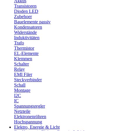
Akkus
Transistoren
Dioden LED
Zubehoer
Bauelemente passiv
Kondensatoren
Widerstände
Induktivitäten
Trafo
Thermistor
EL-Elemente
Klemmen
Schalter
Relay
EMI Filer
Steckverbinder
Schall
Montage
I2C
IC
Spannungsregler
Netzteile
Elektronenröhren
Hochspannung
Elektro, Energie & Licht