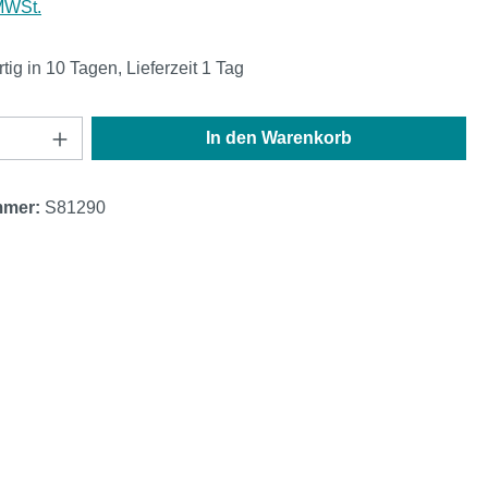
 MWSt.
ig in 10 Tagen, Lieferzeit 1 Tag
Anzahl: Gib den gewünschten Wert ein oder
In den Warenkorb
mmer:
S81290