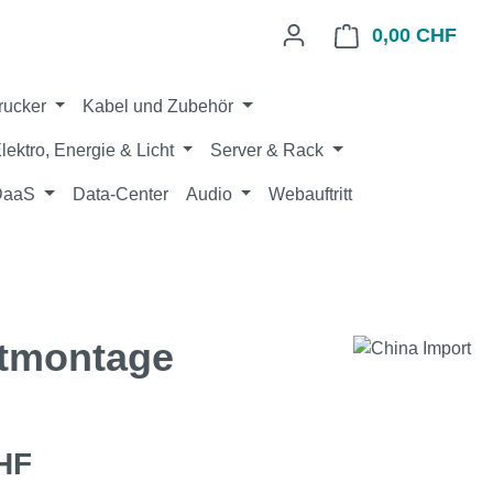
0,00 CHF
Ware
rucker
Kabel und Zubehör
lektro, Energie & Licht
Server & Rack
 DaaS
Data-Center
Audio
Webauftritt
ntmontage
eis:
HF