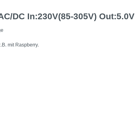
 AC/DC In:230V(85-305V) Out:5.0V
ge
.B. mit Raspberry.