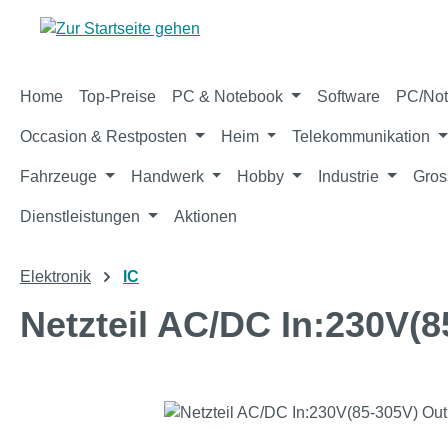
m Hauptinhalt springen
Zur Suche springen
Zur Hauptnavigation springen
Home
Top-Preise
PC & Notebook
Software
PC/Not
Occasion & Restposten
Heim
Telekommunikation
Fahrzeuge
Handwerk
Hobby
Industrie
Gros
Dienstleistungen
Aktionen
Elektronik
IC
Netzteil AC/DC In:230V(8
Bildergalerie überspringen