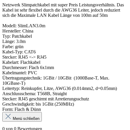
Netzwerk Slimpatchkabel mit super Preis Leistungsverhältnis. Das
Kabel ist sehr flexibel durch die AWG36 Leiter, jedoch reduziert
sich die Maximale LAN Kabel Länge von 100m auf 50m
Modell: SlimLAN3.0m
Hersteller: China
Typ: Patchkabel
Länge: 3.0m
Farbe: grün
Kabel-Typ: CAT6
Stecker: RJ45 <-> RJ45
Kabelart: Flachkabel
Durchmesser: Flach 6x1mm
Kabelmantel: PVC
Übertragungstechnik: 1GBit / 10GBit (1000Base-T, Max.
10GBase-T)
Leitertyp: Reinkupfer, Litze, AWG36 (0.014mm2, d=0.05mm)
Anschlussschema: T568B, Straight
Stecker: RJ45 geschirmt mit Arretierungsschutz
Geschwindigkeit: bis 1GBit (250MHz)
Form: Flach & Dünn
Menü schließen
0 von 0 Bewertungen