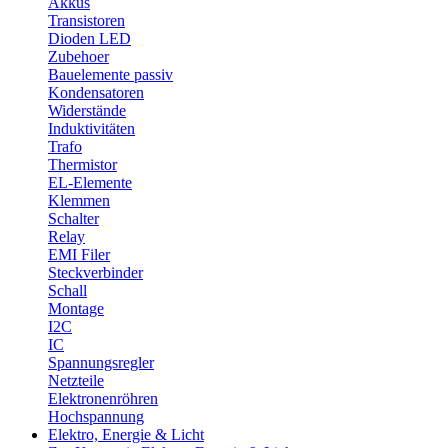
Akkus
Transistoren
Dioden LED
Zubehoer
Bauelemente passiv
Kondensatoren
Widerstände
Induktivitäten
Trafo
Thermistor
EL-Elemente
Klemmen
Schalter
Relay
EMI Filer
Steckverbinder
Schall
Montage
I2C
IC
Spannungsregler
Netzteile
Elektronenröhren
Hochspannung
Elektro, Energie & Licht