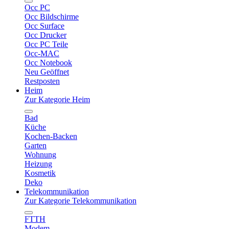
Occ PC
Occ Bildschirme
Occ Surface
Occ Drucker
Occ PC Teile
Occ-MAC
Occ Notebook
Neu Geöffnet
Restposten
Heim
Zur Kategorie Heim
Bad
Küche
Kochen-Backen
Garten
Wohnung
Heizung
Kosmetik
Deko
Telekommunikation
Zur Kategorie Telekommunikation
FTTH
Modem