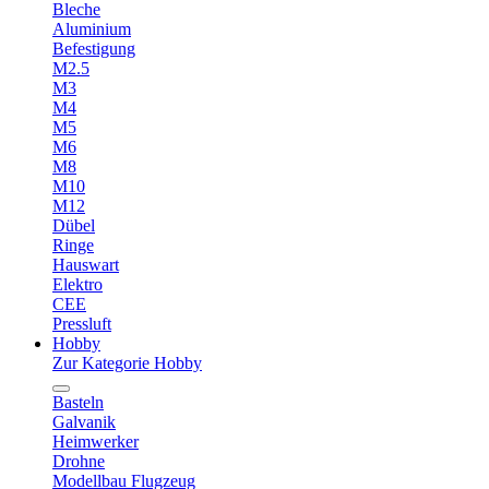
Bleche
Aluminium
Befestigung
M2.5
M3
M4
M5
M6
M8
M10
M12
Dübel
Ringe
Hauswart
Elektro
CEE
Pressluft
Hobby
Zur Kategorie Hobby
Basteln
Galvanik
Heimwerker
Drohne
Modellbau Flugzeug