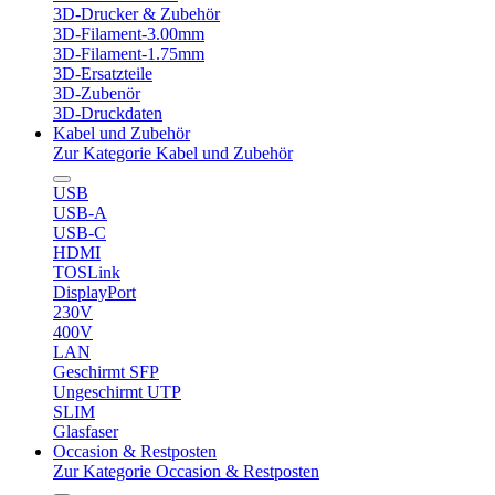
3D-Drucker & Zubehör
3D-Filament-3.00mm
3D-Filament-1.75mm
3D-Ersatzteile
3D-Zubenör
3D-Druckdaten
Kabel und Zubehör
Zur Kategorie Kabel und Zubehör
USB
USB-A
USB-C
HDMI
TOSLink
DisplayPort
230V
400V
LAN
Geschirmt SFP
Ungeschirmt UTP
SLIM
Glasfaser
Occasion & Restposten
Zur Kategorie Occasion & Restposten