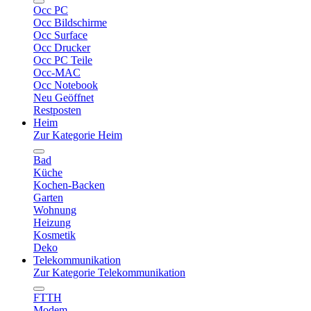
Occ PC
Occ Bildschirme
Occ Surface
Occ Drucker
Occ PC Teile
Occ-MAC
Occ Notebook
Neu Geöffnet
Restposten
Heim
Zur Kategorie Heim
Bad
Küche
Kochen-Backen
Garten
Wohnung
Heizung
Kosmetik
Deko
Telekommunikation
Zur Kategorie Telekommunikation
FTTH
Modem