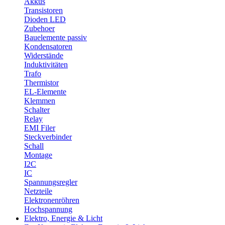
Akkus
Transistoren
Dioden LED
Zubehoer
Bauelemente passiv
Kondensatoren
Widerstände
Induktivitäten
Trafo
Thermistor
EL-Elemente
Klemmen
Schalter
Relay
EMI Filer
Steckverbinder
Schall
Montage
I2C
IC
Spannungsregler
Netzteile
Elektronenröhren
Hochspannung
Elektro, Energie & Licht