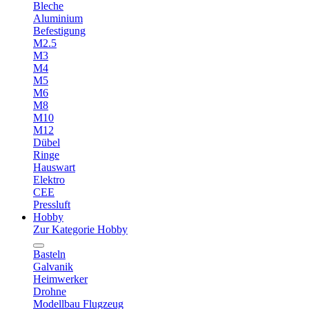
Bleche
Aluminium
Befestigung
M2.5
M3
M4
M5
M6
M8
M10
M12
Dübel
Ringe
Hauswart
Elektro
CEE
Pressluft
Hobby
Zur Kategorie Hobby
Basteln
Galvanik
Heimwerker
Drohne
Modellbau Flugzeug