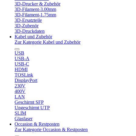
3D-Drucker & Zubehör
3D-Filament-3.00mm
3D-Filament-1.75mm
3D-Ersatzteile
3D-Zubenör
3D-Druckdaten
Kabel und Zubehör
Zur Kategorie Kabel und Zubehör
USB
USB-A
USB-C
HDMI
TOSLink
DisplayPort
230V
400V
LAN
Geschirmt SFP
Ungeschirmt UTP
SLIM
Glasfaser
Occasion & Restposten
Zur Kategorie Occasion & Restposten