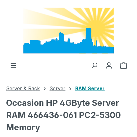
Zum Hauptinhalt springen
Ware
Server & Rack
Server
RAM Server
Occasion HP 4GByte Server
RAM 466436-061 PC2-5300
Memory