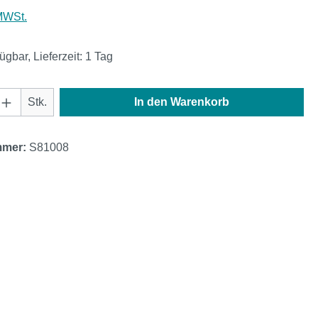
 MWSt.
ügbar, Lieferzeit: 1 Tag
Anzahl: Gib den gewünschten Wert ein oder
Stk.
In den Warenkorb
mmer:
S81008