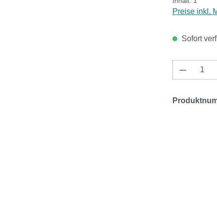
Inhalt:
1
Preise inkl.
Sofort verf
Produkt 
Produktnu