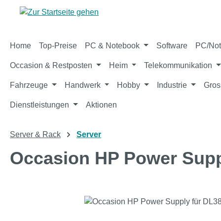
m Hauptinhalt springen
Zur Suche springen
Zur Hauptnavigation springen
Home
Top-Preise
PC & Notebook
Software
PC/Not
Occasion & Restposten
Heim
Telekommunikation
Fahrzeuge
Handwerk
Hobby
Industrie
Gros
Dienstleistungen
Aktionen
Server & Rack
Server
Occasion HP Power Suppl
Bildergalerie überspringen