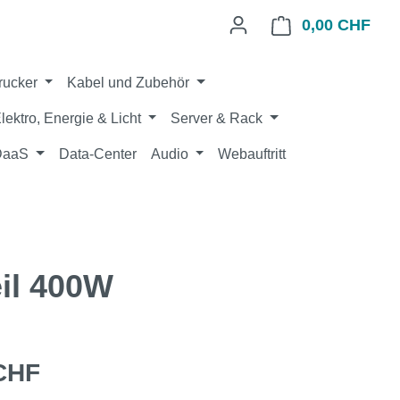
0,00 CHF
Ware
rucker
Kabel und Zubehör
lektro, Energie & Licht
Server & Rack
 DaaS
Data-Center
Audio
Webauftritt
il 400W
eis:
CHF