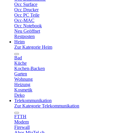
Occ Surface
Occ Drucker
Occ PC Teile
Occ-MAC
Occ Notebook
Neu Geöffnet
Restposten
Heim
Zur Kategorie Heim
Bad
Küche
Kochen-Backen
Garten
Wohnung
Heizung
Kosmetik
Deko
Telekommunikation
Zur Kategorie Telekommunikation
FTTH
Modem
Firewall
Abos MiaTel.ch