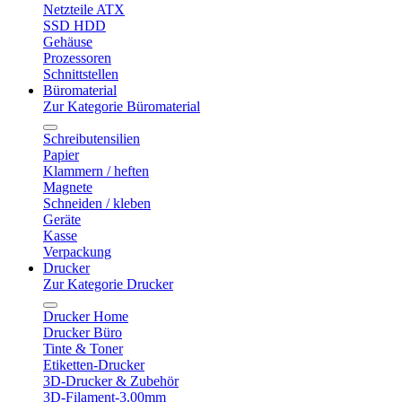
Netzteile ATX
SSD HDD
Gehäuse
Prozessoren
Schnittstellen
Büromaterial
Zur Kategorie Büromaterial
Schreibutensilien
Papier
Klammern / heften
Magnete
Schneiden / kleben
Geräte
Kasse
Verpackung
Drucker
Zur Kategorie Drucker
Drucker Home
Drucker Büro
Tinte & Toner
Etiketten-Drucker
3D-Drucker & Zubehör
3D-Filament-3.00mm