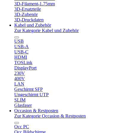
3D-Filament-1.75mm
3D-Ersatzteile
3D-Zubenör
3D-Druckdaten
Kabel und Zubehör
Zur Kategorie Kabel und Zubehör
USB
USB-A
USB-C
HDMI
TOSLink
DisplayPort
230V
400V
LAN
Geschirmt SFP
Ungeschirmt UTP
SLIM
Glasfaser
Occasion & Restposten
Zur Kategorie Occasion & Restposten
Occ PC
Occ Bildschirme