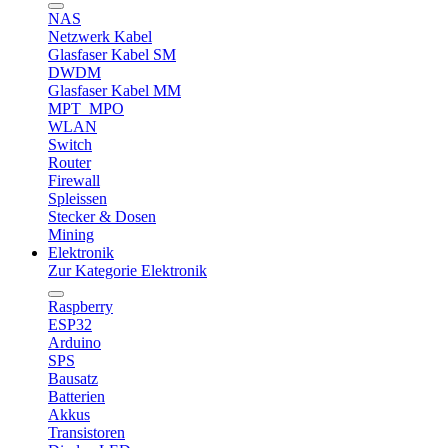
NAS
Netzwerk Kabel
Glasfaser Kabel SM
DWDM
Glasfaser Kabel MM
MPT_MPO
WLAN
Switch
Router
Firewall
Spleissen
Stecker & Dosen
Mining
Elektronik
Zur Kategorie Elektronik
Raspberry
ESP32
Arduino
SPS
Bausatz
Batterien
Akkus
Transistoren