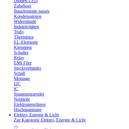
Dioden LED
Zubehoer
Bauelemente passiv
Kondensatoren
Widerstände
Induktivitäten
Trafo
Thermistor
EL-Elemente
Klemmen
Schalter
Relay
EMI Filer
Steckverbinder
Schall
Montage
I2C
IC
Spannungsregler
Netzteile
Elektronenröhren
Hochspannung
Elektro, Energie & Licht
Zur Kategorie Elektro, Energie & Licht