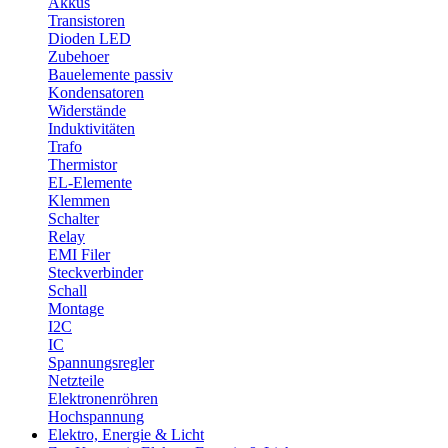
Akkus
Transistoren
Dioden LED
Zubehoer
Bauelemente passiv
Kondensatoren
Widerstände
Induktivitäten
Trafo
Thermistor
EL-Elemente
Klemmen
Schalter
Relay
EMI Filer
Steckverbinder
Schall
Montage
I2C
IC
Spannungsregler
Netzteile
Elektronenröhren
Hochspannung
Elektro, Energie & Licht