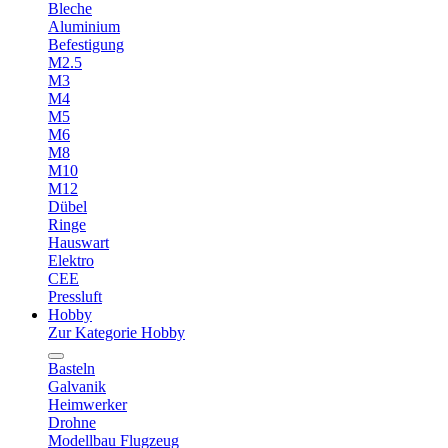
Bleche
Aluminium
Befestigung
M2.5
M3
M4
M5
M6
M8
M10
M12
Dübel
Ringe
Hauswart
Elektro
CEE
Pressluft
Hobby
Zur Kategorie Hobby
Basteln
Galvanik
Heimwerker
Drohne
Modellbau Flugzeug