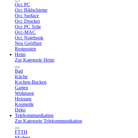
Occ PC
Occ Bildschirme
Occ Surface
Occ Drucker
Occ PC Teile
Occ-MAC
Occ Notebook
Neu Geöffnet
Restposten
Heim
Zur Kategorie Heim
Bad
Küche
Kochen-Backen
Garten
Wohnung
Heizung
Kosmetik
Deko
Telekommunikation
Zur Kategorie Telekommunikation
FTTH
Modem