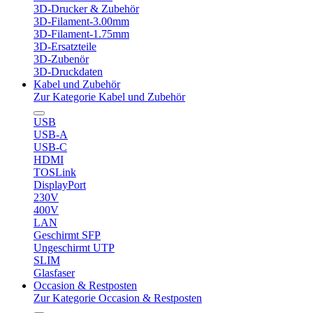
3D-Drucker & Zubehör
3D-Filament-3.00mm
3D-Filament-1.75mm
3D-Ersatzteile
3D-Zubenör
3D-Druckdaten
Kabel und Zubehör
Zur Kategorie Kabel und Zubehör
USB
USB-A
USB-C
HDMI
TOSLink
DisplayPort
230V
400V
LAN
Geschirmt SFP
Ungeschirmt UTP
SLIM
Glasfaser
Occasion & Restposten
Zur Kategorie Occasion & Restposten