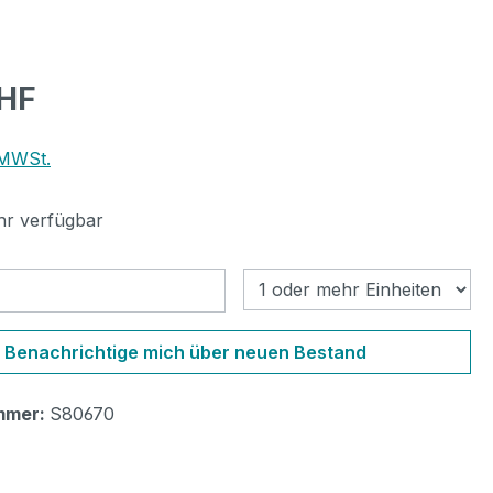
eis:
CHF
 MWSt.
r verfügbar
Benachrichtigung bei
Benachrichtige mich über neuen Bestand
mmer:
S80670