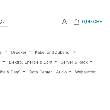
0,00 CHF
Ware
al
Drucker
Kabel und Zubehör
k
Elektro, Energie & Licht
Server & Rack
räte & DaaS
Data-Center
Audio
Webauftritt