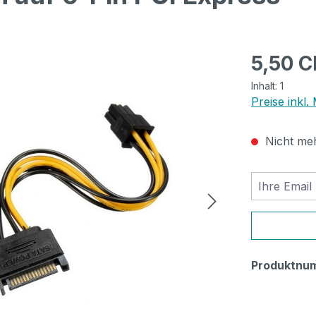
Regulärer Pr
5,50 
Inhalt:
1
Preise inkl.
Nicht meh
Ihre Email
Produktnu