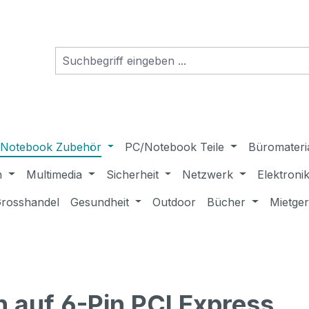
Notebook Zubehör
PC/Notebook Teile
Büromateri
n
Multimedia
Sicherheit
Netzwerk
Elektroni
rosshandel
Gesundheit
Outdoor
Bücher
Mietge
 auf 6-Pin PCI Express