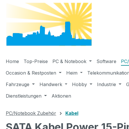
m Hauptinhalt springen
Zur Suche springen
Zur Hauptnavigation springen
Home
Top-Preise
PC & Notebook
Software
PC/
Occasion & Restposten
Heim
Telekommunikatio
Fahrzeuge
Handwerk
Hobby
Industrie
G
Dienstleistungen
Aktionen
PC/Notebook Zubehör
Kabel
SATA Kabel Power 15-Pin