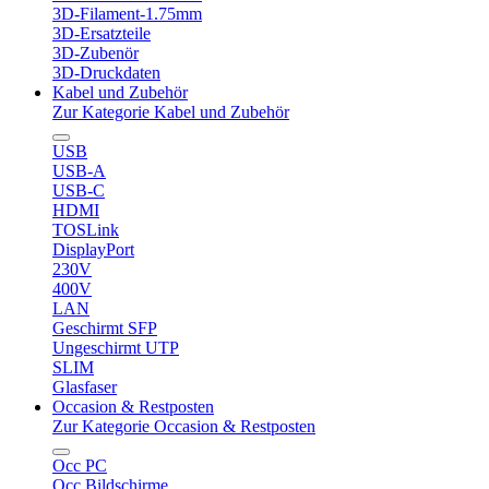
3D-Filament-1.75mm
3D-Ersatzteile
3D-Zubenör
3D-Druckdaten
Kabel und Zubehör
Zur Kategorie Kabel und Zubehör
USB
USB-A
USB-C
HDMI
TOSLink
DisplayPort
230V
400V
LAN
Geschirmt SFP
Ungeschirmt UTP
SLIM
Glasfaser
Occasion & Restposten
Zur Kategorie Occasion & Restposten
Occ PC
Occ Bildschirme