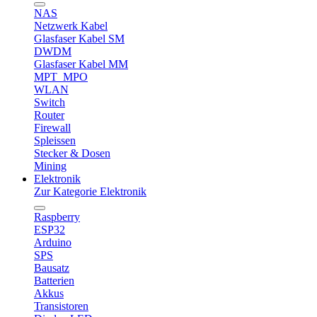
NAS
Netzwerk Kabel
Glasfaser Kabel SM
DWDM
Glasfaser Kabel MM
MPT_MPO
WLAN
Switch
Router
Firewall
Spleissen
Stecker & Dosen
Mining
Elektronik
Zur Kategorie Elektronik
Raspberry
ESP32
Arduino
SPS
Bausatz
Batterien
Akkus
Transistoren