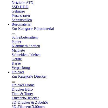
Netzteile ATX
SSD HDD
Gehäuse
Prozessoren
Schnittstellen
Büromaterial
Zur Kategorie Büromaterial
Schreibutensilien
Papier
Klammern / heften
Magnete
Schneiden / kleben
Geräte
Kasse
Verpackung
Drucker
Zur Kategorie Drucker
Drucker Home
Drucker Büro
Tinte & Toner
Etiketten-Drucker
3D-Drucker & Zubehör
3D-Filament-3.00mm