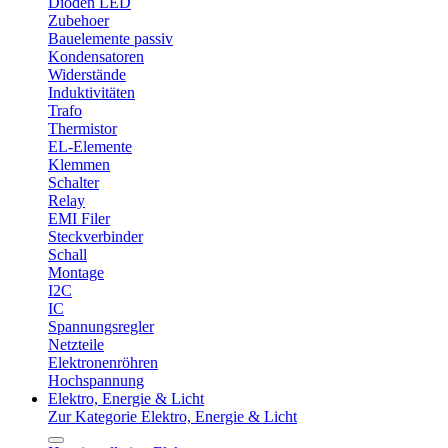
Dioden LED
Zubehoer
Bauelemente passiv
Kondensatoren
Widerstände
Induktivitäten
Trafo
Thermistor
EL-Elemente
Klemmen
Schalter
Relay
EMI Filer
Steckverbinder
Schall
Montage
I2C
IC
Spannungsregler
Netzteile
Elektronenröhren
Hochspannung
Elektro, Energie & Licht
Zur Kategorie Elektro, Energie & Licht