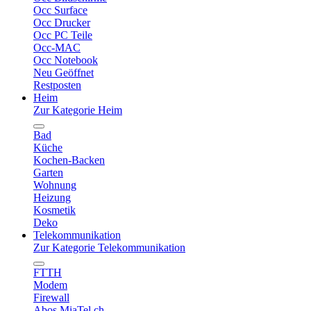
Occ Surface
Occ Drucker
Occ PC Teile
Occ-MAC
Occ Notebook
Neu Geöffnet
Restposten
Heim
Zur Kategorie Heim
Bad
Küche
Kochen-Backen
Garten
Wohnung
Heizung
Kosmetik
Deko
Telekommunikation
Zur Kategorie Telekommunikation
FTTH
Modem
Firewall
Abos MiaTel.ch