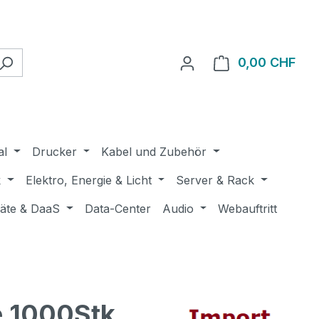
0,00 CHF
Ware
al
Drucker
Kabel und Zubehör
k
Elektro, Energie & Licht
Server & Rack
räte & DaaS
Data-Center
Audio
Webauftritt
 1000Stk.