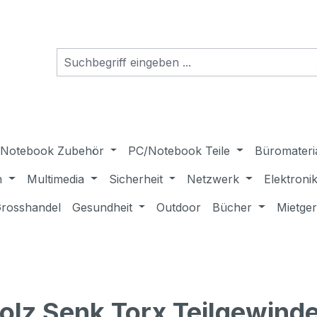
Notebook Zubehör
PC/Notebook Teile
Büromateri
n
Multimedia
Sicherheit
Netzwerk
Elektroni
rosshandel
Gesundheit
Outdoor
Bücher
Mietge
z Senk Torx Teilgewinde