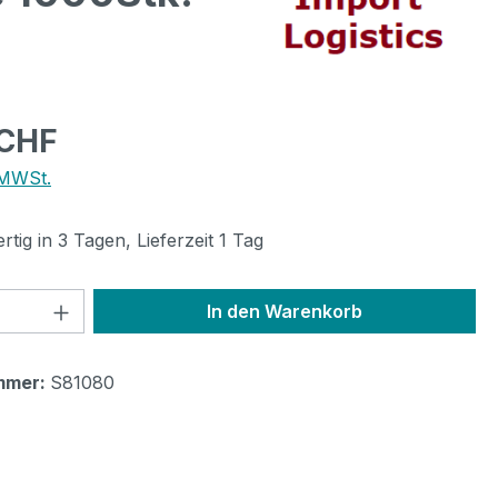
eis:
 CHF
 MWSt.
tig in 3 Tagen, Lieferzeit 1 Tag
 Anzahl: Gib den gewünschten Wert ein 
In den Warenkorb
mmer:
S81080