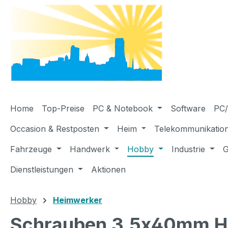
m Hauptinhalt springen
Zur Suche springen
Zur Hauptnavigation springen
Home
Top-Preise
PC & Notebook
Software
PC/
Occasion & Restposten
Heim
Telekommunikatio
Fahrzeuge
Handwerk
Hobby
Industrie
G
Dienstleistungen
Aktionen
Hobby
Heimwerker
Schrauben 3.5x40mm Hol