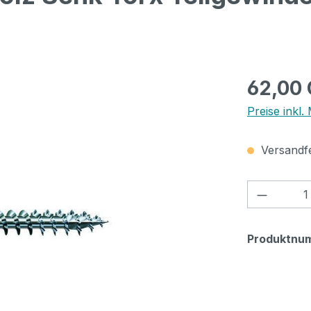
Regulärer Pr
62,00
Preise inkl.
Versandfer
Produkt
Produktnu