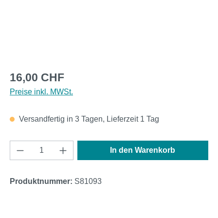
Regulärer Preis:
16,00 CHF
Preise inkl. MWSt.
Versandfertig in 3 Tagen, Lieferzeit 1 Tag
Produkt Anzahl: Gib den gewünschten Wert e
In den Warenkorb
Produktnummer:
S81093