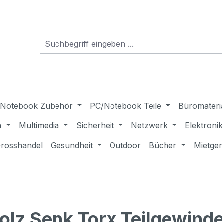
Notebook Zubehör
PC/Notebook Teile
Büromateri
n
Multimedia
Sicherheit
Netzwerk
Elektroni
rosshandel
Gesundheit
Outdoor
Bücher
Mietge
z Senk Torx Teilgewinde