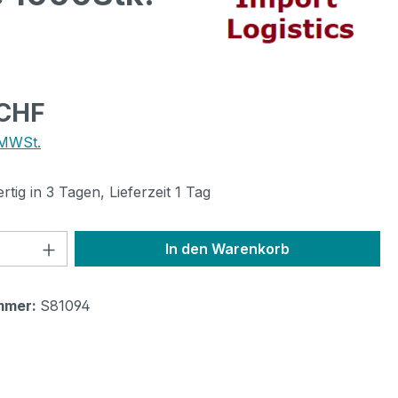
eis:
 CHF
 MWSt.
tig in 3 Tagen, Lieferzeit 1 Tag
 Anzahl: Gib den gewünschten Wert ein 
In den Warenkorb
mmer:
S81094