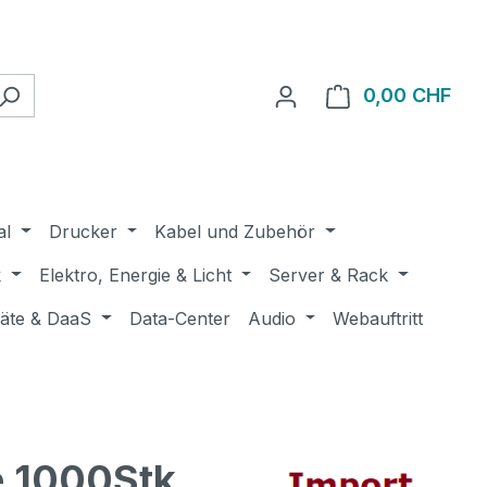
0,00 CHF
Ware
al
Drucker
Kabel und Zubehör
k
Elektro, Energie & Licht
Server & Rack
räte & DaaS
Data-Center
Audio
Webauftritt
 1000Stk.