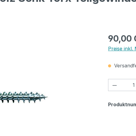
Regulärer Pr
90,00
Preise inkl.
Versandfer
Produkt
Produktnu