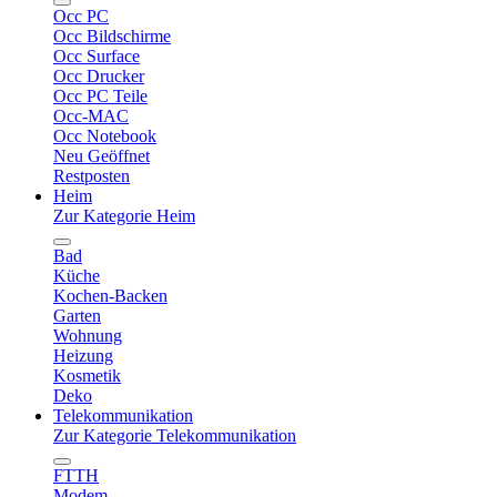
Occ PC
Occ Bildschirme
Occ Surface
Occ Drucker
Occ PC Teile
Occ-MAC
Occ Notebook
Neu Geöffnet
Restposten
Heim
Zur Kategorie Heim
Bad
Küche
Kochen-Backen
Garten
Wohnung
Heizung
Kosmetik
Deko
Telekommunikation
Zur Kategorie Telekommunikation
FTTH
Modem