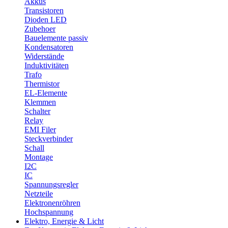
Akkus
Transistoren
Dioden LED
Zubehoer
Bauelemente passiv
Kondensatoren
Widerstände
Induktivitäten
Trafo
Thermistor
EL-Elemente
Klemmen
Schalter
Relay
EMI Filer
Steckverbinder
Schall
Montage
I2C
IC
Spannungsregler
Netzteile
Elektronenröhren
Hochspannung
Elektro, Energie & Licht