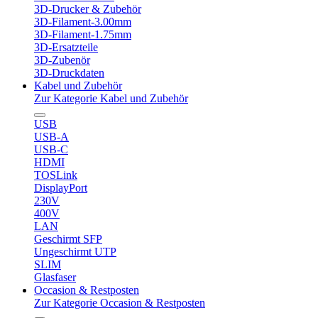
3D-Drucker & Zubehör
3D-Filament-3.00mm
3D-Filament-1.75mm
3D-Ersatzteile
3D-Zubenör
3D-Druckdaten
Kabel und Zubehör
Zur Kategorie Kabel und Zubehör
USB
USB-A
USB-C
HDMI
TOSLink
DisplayPort
230V
400V
LAN
Geschirmt SFP
Ungeschirmt UTP
SLIM
Glasfaser
Occasion & Restposten
Zur Kategorie Occasion & Restposten