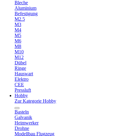
Bleche
Aluminium
Befestigung
M2.5
M3
M4
M5
M6
M8
M10
M12
Dübel
Ringe
Hauswart
Elektro
CEE
Pressluft
Hobby
Zur Kategorie Hobby
Basteln
Galvanik
Heimwerker
Drohne
Modellbau Flugzeug