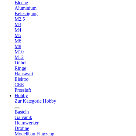
Bleche
Aluminium
Befestigung
M2.5
M3
M4
M5
M6
M8
M10
M12
Dübel
Ringe
Hauswart
Elektro
CEE
Pressluft
Hobby
Zur Kategorie Hobby
Basteln
Galvanik
Heimwerker
Drohne
Modellbau Flugzeug