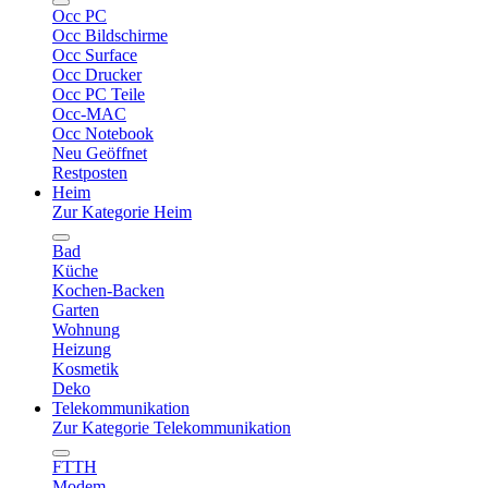
Occ PC
Occ Bildschirme
Occ Surface
Occ Drucker
Occ PC Teile
Occ-MAC
Occ Notebook
Neu Geöffnet
Restposten
Heim
Zur Kategorie Heim
Bad
Küche
Kochen-Backen
Garten
Wohnung
Heizung
Kosmetik
Deko
Telekommunikation
Zur Kategorie Telekommunikation
FTTH
Modem