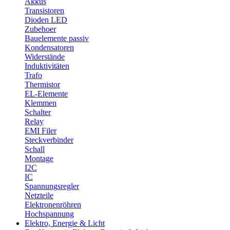
Akkus
Transistoren
Dioden LED
Zubehoer
Bauelemente passiv
Kondensatoren
Widerstände
Induktivitäten
Trafo
Thermistor
EL-Elemente
Klemmen
Schalter
Relay
EMI Filer
Steckverbinder
Schall
Montage
I2C
IC
Spannungsregler
Netzteile
Elektronenröhren
Hochspannung
Elektro, Energie & Licht