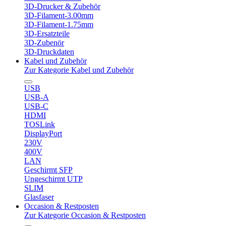
3D-Drucker & Zubehör
3D-Filament-3.00mm
3D-Filament-1.75mm
3D-Ersatzteile
3D-Zubenör
3D-Druckdaten
Kabel und Zubehör
Zur Kategorie Kabel und Zubehör
USB
USB-A
USB-C
HDMI
TOSLink
DisplayPort
230V
400V
LAN
Geschirmt SFP
Ungeschirmt UTP
SLIM
Glasfaser
Occasion & Restposten
Zur Kategorie Occasion & Restposten