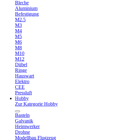
Bleche
Aluminium
Befestigung
M2.5
M3
M4
M5
M6
M8
M10
M12
Dübel
Ringe
Hauswart
Elektro
CEE
Pressluft
Hobby
Zur Kategorie Hobby
Basteln
Galvanik
Heimwerker
Drohne
Modellbau Flugzeug