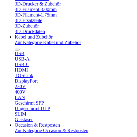
3D-Drucker & Zubehör
3D-Filament-3.00mm
3D-Filament-1.75mm
3D-Ersatzteile
3D-Zubenör
3D-Druckdaten
Kabel und Zubehör
Zur Kategorie Kabel und Zubehör
USB
USB-A
USB-C
HDMI
TOSLink
DisplayPort
230V
400V
LAN
Geschirmt SFP
Ungeschirmt UTP
SLIM
Glasfaser
Occasion & Restposten
Zur Kategorie Occasion & Restposten