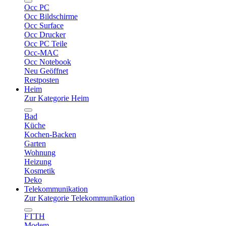
Occ PC
Occ Bildschirme
Occ Surface
Occ Drucker
Occ PC Teile
Occ-MAC
Occ Notebook
Neu Geöffnet
Restposten
Heim
Zur Kategorie Heim
Bad
Küche
Kochen-Backen
Garten
Wohnung
Heizung
Kosmetik
Deko
Telekommunikation
Zur Kategorie Telekommunikation
FTTH
Modem