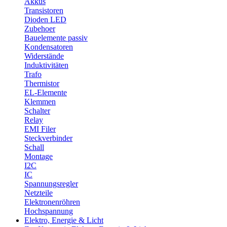
Akkus
Transistoren
Dioden LED
Zubehoer
Bauelemente passiv
Kondensatoren
Widerstände
Induktivitäten
Trafo
Thermistor
EL-Elemente
Klemmen
Schalter
Relay
EMI Filer
Steckverbinder
Schall
Montage
I2C
IC
Spannungsregler
Netzteile
Elektronenröhren
Hochspannung
Elektro, Energie & Licht