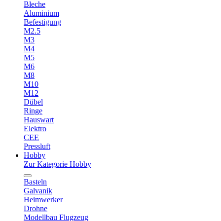
Bleche
Aluminium
Befestigung
M2.5
M3
M4
M5
M6
M8
M10
M12
Dübel
Ringe
Hauswart
Elektro
CEE
Pressluft
Hobby
Zur Kategorie Hobby
Basteln
Galvanik
Heimwerker
Drohne
Modellbau Flugzeug