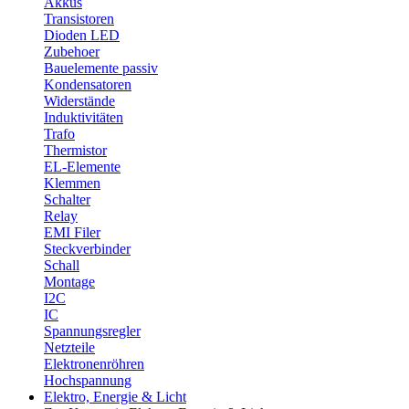
Akkus
Transistoren
Dioden LED
Zubehoer
Bauelemente passiv
Kondensatoren
Widerstände
Induktivitäten
Trafo
Thermistor
EL-Elemente
Klemmen
Schalter
Relay
EMI Filer
Steckverbinder
Schall
Montage
I2C
IC
Spannungsregler
Netzteile
Elektronenröhren
Hochspannung
Elektro, Energie & Licht