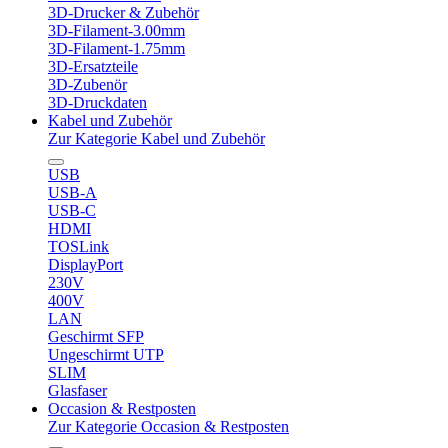
3D-Drucker & Zubehör
3D-Filament-3.00mm
3D-Filament-1.75mm
3D-Ersatzteile
3D-Zubenör
3D-Druckdaten
Kabel und Zubehör
Zur Kategorie Kabel und Zubehör
USB
USB-A
USB-C
HDMI
TOSLink
DisplayPort
230V
400V
LAN
Geschirmt SFP
Ungeschirmt UTP
SLIM
Glasfaser
Occasion & Restposten
Zur Kategorie Occasion & Restposten