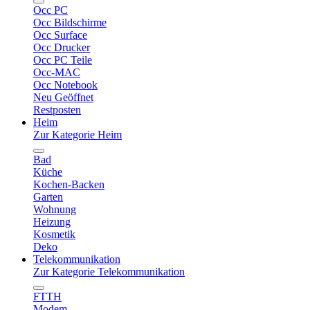
Occ PC
Occ Bildschirme
Occ Surface
Occ Drucker
Occ PC Teile
Occ-MAC
Occ Notebook
Neu Geöffnet
Restposten
Heim
Zur Kategorie Heim
Bad
Küche
Kochen-Backen
Garten
Wohnung
Heizung
Kosmetik
Deko
Telekommunikation
Zur Kategorie Telekommunikation
FTTH
Modem