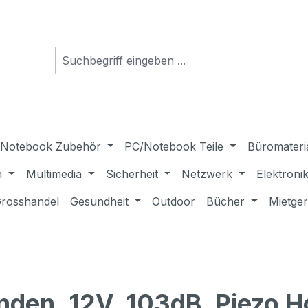
Notebook Zubehör
PC/Notebook Teile
Büromateri
n
Multimedia
Sicherheit
Netzwerk
Elektroni
rosshandel
Gesundheit
Outdoor
Bücher
Mietge
den, 12V, 103dB, Piezo H