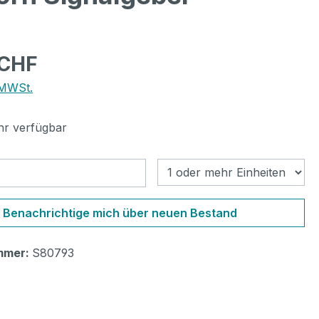
eis:
 CHF
 MWSt.
r verfügbar
Benachrichtigung bei
Benachrichtige mich über neuen Bestand
mmer:
S80793