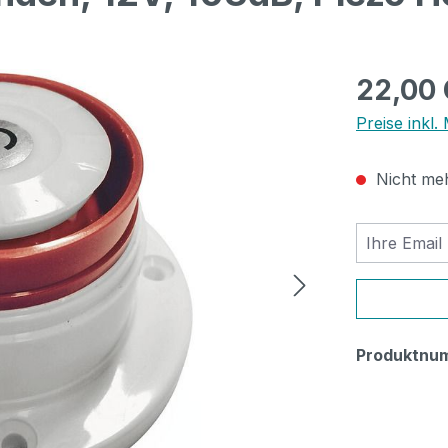
Regulärer Pr
22,00
Preise inkl.
Nicht meh
Ihre Email
Produktnu