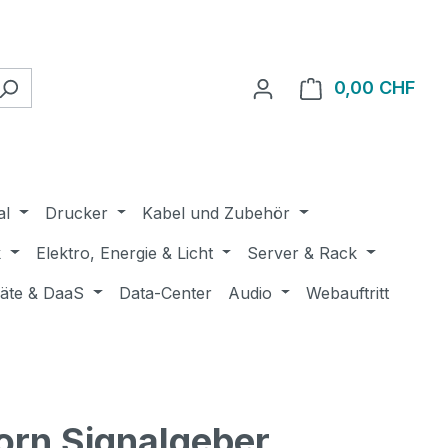
0,00 CHF
Ware
al
Drucker
Kabel und Zubehör
k
Elektro, Energie & Licht
Server & Rack
räte & DaaS
Data-Center
Audio
Webauftritt
orn Signalgeber