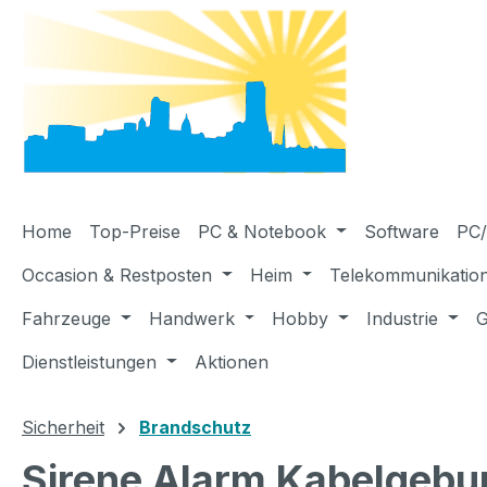
m Hauptinhalt springen
Zur Suche springen
Zur Hauptnavigation springen
Home
Top-Preise
PC & Notebook
Software
PC/
Occasion & Restposten
Heim
Telekommunikatio
Fahrzeuge
Handwerk
Hobby
Industrie
G
Dienstleistungen
Aktionen
Sicherheit
Brandschutz
Sirene Alarm Kabelgebun