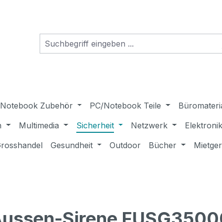
Notebook Zubehör
PC/Notebook Teile
Büromateri
n
Multimedia
Sicherheit
Netzwerk
Elektroni
rosshandel
Gesundheit
Outdoor
Bücher
Mietge
Aussen-Sirene FUSG350