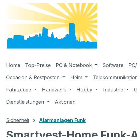
m Hauptinhalt springen
Zur Suche springen
Zur Hauptnavigation springen
Home
Top-Preise
PC & Notebook
Software
PC/
Occasion & Restposten
Heim
Telekommunikatio
Fahrzeuge
Handwerk
Hobby
Industrie
G
Dienstleistungen
Aktionen
Sicherheit
Alarmanlagen Funk
Smartvest-Home Funk-