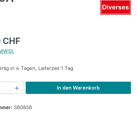
eis:
0 CHF
 MWSt.
tig in 4 Tagen, Lieferzeit 1 Tag
 Anzahl: Gib den gewünschten Wert ein 
In den Warenkorb
mmer:
S80858