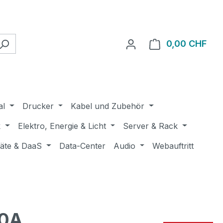
0,00 CHF
Ware
al
Drucker
Kabel und Zubehör
k
Elektro, Energie & Licht
Server & Rack
räte & DaaS
Data-Center
Audio
Webauftritt
00A