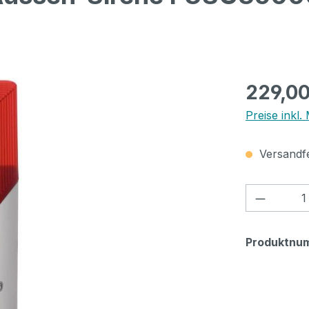
Regulärer Pr
229,0
Preise inkl.
Versandfer
Produkt
Produktnu