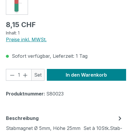
Regulärer Preis:
8,15 CHF
Inhalt:
1
Preise inkl. MWSt.
Sofort verfügbar, Lieferzeit: 1 Tag
Produkt Anzahl: Gib den gewünschten We
Set
In den Warenkorb
Produktnummer:
S80023
Beschreibung
Stabmagnet Ø 5mm, Höhe 25mm Set à 10Stk.Stab-