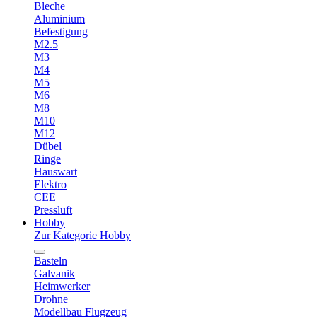
Bleche
Aluminium
Befestigung
M2.5
M3
M4
M5
M6
M8
M10
M12
Dübel
Ringe
Hauswart
Elektro
CEE
Pressluft
Hobby
Zur Kategorie Hobby
Basteln
Galvanik
Heimwerker
Drohne
Modellbau Flugzeug