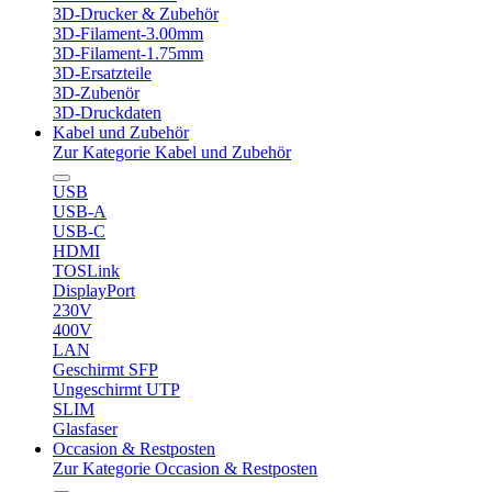
3D-Drucker & Zubehör
3D-Filament-3.00mm
3D-Filament-1.75mm
3D-Ersatzteile
3D-Zubenör
3D-Druckdaten
Kabel und Zubehör
Zur Kategorie Kabel und Zubehör
USB
USB-A
USB-C
HDMI
TOSLink
DisplayPort
230V
400V
LAN
Geschirmt SFP
Ungeschirmt UTP
SLIM
Glasfaser
Occasion & Restposten
Zur Kategorie Occasion & Restposten