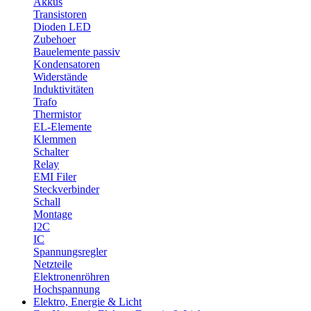
Akkus
Transistoren
Dioden LED
Zubehoer
Bauelemente passiv
Kondensatoren
Widerstände
Induktivitäten
Trafo
Thermistor
EL-Elemente
Klemmen
Schalter
Relay
EMI Filer
Steckverbinder
Schall
Montage
I2C
IC
Spannungsregler
Netzteile
Elektronenröhren
Hochspannung
Elektro, Energie & Licht