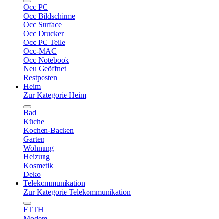
Occ PC
Occ Bildschirme
Occ Surface
Occ Drucker
Occ PC Teile
Occ-MAC
Occ Notebook
Neu Geöffnet
Restposten
Heim
Zur Kategorie Heim
Bad
Küche
Kochen-Backen
Garten
Wohnung
Heizung
Kosmetik
Deko
Telekommunikation
Zur Kategorie Telekommunikation
FTTH
Modem