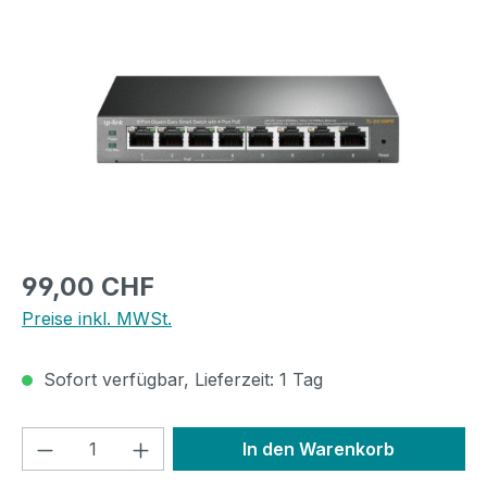
Bildergalerie überspringen
Regulärer Preis:
99,00 CHF
Preise inkl. MWSt.
Sofort verfügbar, Lieferzeit: 1 Tag
Produkt Anzahl: Gib den gewünschten We
In den Warenkorb