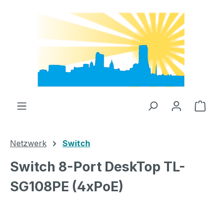
Zum Hauptinhalt springen
Ware
Netzwerk
Switch
Switch 8-Port DeskTop TL-
SG108PE (4xPoE)