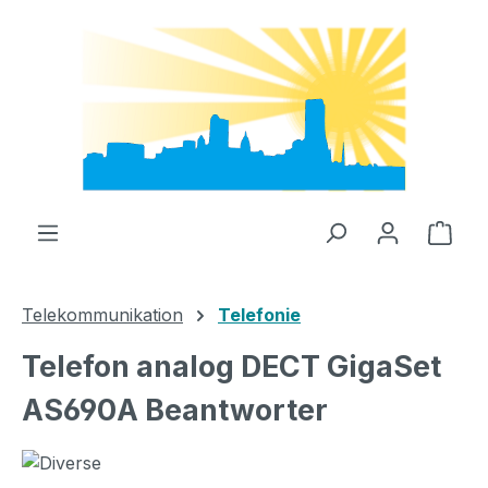
Zum Hauptinhalt springen
Ware
Telekommunikation
Telefonie
Telefon analog DECT GigaSet
AS690A Beantworter