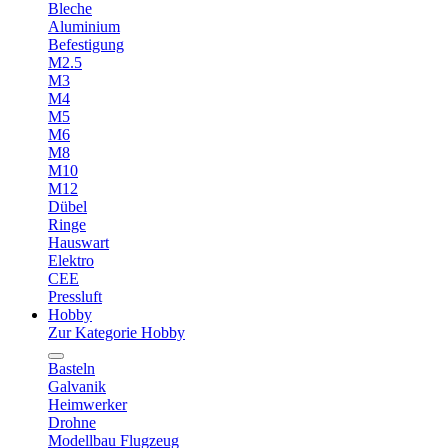
Bleche
Aluminium
Befestigung
M2.5
M3
M4
M5
M6
M8
M10
M12
Dübel
Ringe
Hauswart
Elektro
CEE
Pressluft
Hobby
Zur Kategorie Hobby
Basteln
Galvanik
Heimwerker
Drohne
Modellbau Flugzeug