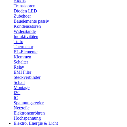
Akkus
Transistoren
Dioden LED
Zubehoer
Bauelemente passiv
Kondensatoren
Widerstände
Induktivitäten
Trafo
Thermistor
EL-Elemente
Klemmen
Schalter
Relay
EMI Filer
Steckverbinder
Schall
Montage
I2C
IC
Spannungsregler
Netzteile
Elektronenröhren
Hochspannung
Elektro, Energie & Licht