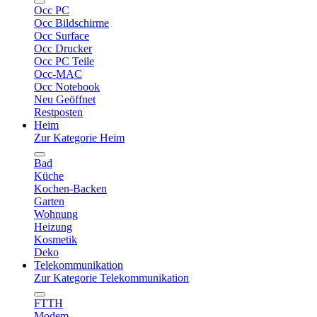
Occ PC
Occ Bildschirme
Occ Surface
Occ Drucker
Occ PC Teile
Occ-MAC
Occ Notebook
Neu Geöffnet
Restposten
Heim
Zur Kategorie Heim
Bad
Küche
Kochen-Backen
Garten
Wohnung
Heizung
Kosmetik
Deko
Telekommunikation
Zur Kategorie Telekommunikation
FTTH
Modem