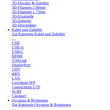
3D-Drucker & Zubehör
3D-Filament-3.00mm
3D-Filament-1.75mm
3D-Ersatzteile
3D-Zubenör
3D-Druckdaten
Kabel und Zubehör
Zur Kategorie Kabel und Zubehör
USB
USB-A
USB-C
HDMI
TOSLink
DisplayPort
230V
400V
LAN
Geschirmt SFP
Ungeschirmt UTP
SLIM
Glasfaser
Occasion & Restposten
Zur Kategorie Occasion & Restposten